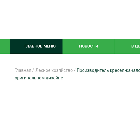
ГЛАВНОЕ МЕНЮ
НОВОСТИ
В Ц
Главная
/
Лесное хозяйство
/
Производитель кресел-качало
оригинальном дизайне
ЛЕСНОЕ ХОЗЯЙСТВО
КОМПЛЕКСНА
ЛЕСОЗАГОТОВКА
ЛЕСОПИЛЕНИ
ОБРАБОТКА ДРЕВЕСИНЫ
ДЕРЕВЯНН
ЦИФРОВАЯ СРЕДА
БЕЗОПАСНОЕ
БИОЭНЕРГЕТИКА
СОРТИРОВКА