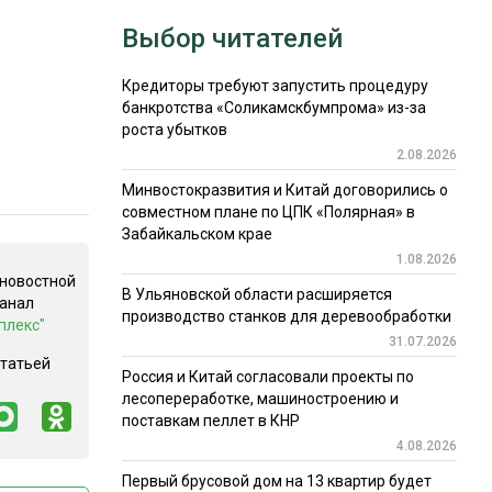
Выбор читателей
Кредиторы требуют запустить процедуру
банкротства «Соликамскбумпрома» из-за
роста убытков
2.08.2026
Минвостокразвития и Китай договорились о
совместном плане по ЦПК «Полярная» в
Забайкальском крае
1.08.2026
 новостной
В Ульяновской области расширяется
канал
производство станков для деревообработки
плекс"
31.07.2026
статьей
Россия и Китай согласовали проекты по
лесопереработке, машиностроению и
поставкам пеллет в КНР
4.08.2026
Первый брусовой дом на 13 квартир будет