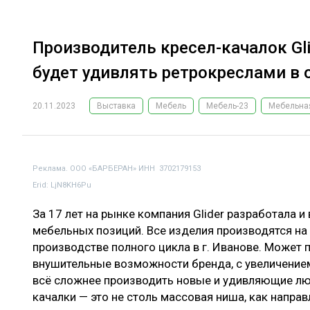
Производитель кресел-качалок Gl
будет удивлять ретрокреслами в
20.11.2023
Выставка
Мебель
Мебель-23
Мебельна
Реклама. ООО «БАРБЕРАН» ИНН 3702179153
Erid: LjN8KH6Pu
За 17 лет на рынке компания Glider разработала и
мебельных позиций. Все изделия производятся н
производстве полного цикла в г. Иванове. Может п
внушительные возможности бренда, с увеличение
всё сложнее производить новые и удивляющие люд
качалки — это не столь массовая ниша, как направл