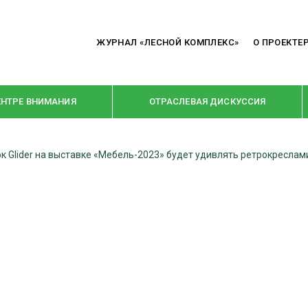
ЖУРНАЛ «ЛЕСНОЙ КОМПЛЕКС»
О ПРОЕКТЕ
ЕНТРЕ ВНИМАНИЯ
ОТРАСЛЕВАЯ ДИСКУССИЯ
к Glider на выставке «Мебель-2023» будет удивлять ретрокреслам
РУБРИКИ
Я ПЕРЕРАБОТКА
НОВОСТИ
Е
КРУПНЫМ ПЛАНОМ
ОЕ ДОМОСТРОЕНИЕ
ВЗГЛЯД ИЗНУТРИ
 ПРОИЗВОДСТВО
В ЦЕНТРЕ ВНИМАНИЯ
 ДРЕВЕСИНЫ
ПРЕДПРИЯТИЯ ЛПК