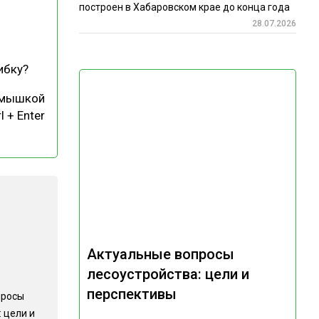
построен в Хабаровском крае до конца года
28.07.2026
ибку?
 мышкой
l + Enter
Актуальные вопросы
лесоустройства: цели и
перспективы
просы
 цели и