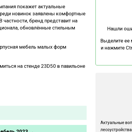
омпания покажет актуальные
Среди новинок заявлены комфортные
В частности, бренд представит на
кционала, обновлённые стильным
Нашли ош
Выделите ее
орпусная мебель малых форм
и нажмите Ctr
миться на стенде 23D50 в павильоне
Актуальные во
лесоустройства:
Мебель 2023 →