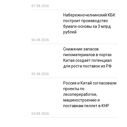
07.08.2026
РЫНКИ СБЫТА
Набережночелнинский КБК
В УСЛОВИЯХ САНКЦИЙ
построит производство
бумаги-основы за 3 млрд
рублей
06.08.2026
Снижение запасов
пиломатериалов в портах
Китая создаёт потенциал
для роста поставок из РФ
ИТОГИ МЕРОПРИЯТИЙ
05.08.2026
Россия и Китай согласовали
проекты по
лесопереработке,
машиностроению и
поставкам пеллет в КНР
04.08.2026