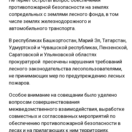
Не теряет остроты вопрос обеспечения
противопожарной безопасности на землях
СУШКА ДРЕВЕСИНЫ
сопредельных с землями лесного фонда, в том
МЕБЕЛЬНОЕ ПРОИЗВОДСТВО
числе землях железнодорожного и
автомобильного транспорта.
В республиках Башкортостан, Марий Эл, Татарстан,
Удмуртской и Чувашской республиках, Пензенской,
Саратовской и Ульяновской областях
прокуратурой пресечены нарушения требований
лесного законодательства лесопользователями,
не принимающих мер по предупреждению лесных
пожаров.
Особое внимание на совещании было уделено
вопросам совершенствования
межведомственного взаимодействия, выработке
совместных и согласованных мероприятий по
обеспечению противопожарной безопасности в
лесах и на прилагающих к ним территориях.