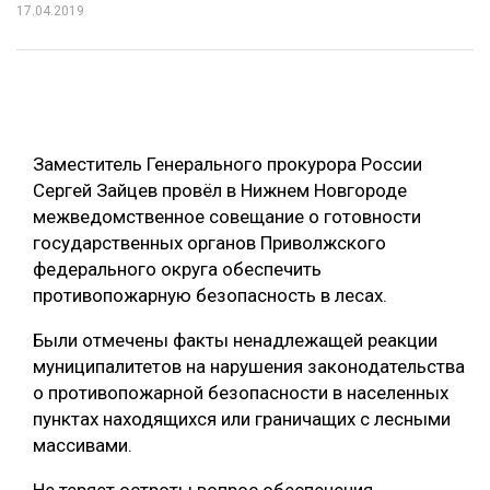
17.04.2019
ОБРАБОТКА ДРЕВЕСИНЫ
ЦИФРОВАЯ СРЕДА
РУБРИКИ
БИОЭНЕРГЕТИКА
ТЕМАТИЧЕСКИЕ ПРОЕКТЫ
ЛЕСОВОССТАНОВЛЕНИЕ И ЗАЩИТА
Заместитель Генерального прокурора России
ЛОГИСТИКА
Сергей Зайцев провёл в Нижнем Новгороде
ПОДБОРКИ СТАТЕЙ
межведомственное совещание о готовности
ПРОИЗВОДСТВО ДРЕВЕСНЫХ ПЛИТ
государственных органов Приволжского
ЦБП
федерального округа обеспечить
противопожарную безопасность в лесах.
КОМПЛЕКСНАЯ ПЕРЕРАБОТКА
Были отмечены факты ненадлежащей реакции
муниципалитетов на нарушения законодательства
ЛЕСОПИЛЕНИЕ
о противопожарной безопасности в населенных
ДЕРЕВЯННОЕ ДОМОСТРОЕНИЕ
пунктах находящихся или граничащих с лесными
массивами.
БЕЗОПАСНОЕ ПРОИЗВОДСТВО
СОРТИРОВКА ДРЕВЕСИНЫ