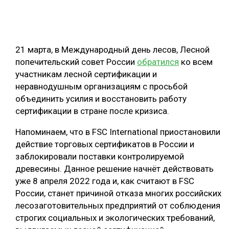
ОБРАБОТКА ДРЕВЕСИНЫ
ЦИФРОВАЯ СРЕДА
РУБРИКИ
21 марта, в Международный день лесов, Лесной
БИОЭНЕРГЕТИКА
попечительский совет России
обратился
ко всем
ТЕМАТИЧЕСКИЕ ПРОЕКТЫ
ЛЕСОВОССТАНОВЛЕНИЕ И ЗАЩИТА
участникам лесной сертификации и
неравнодушным организациям с просьбой
ЛОГИСТИКА
ПОДБОРКИ СТАТЕЙ
объединить усилия и восстановить работу
ПРОИЗВОДСТВО ДРЕВЕСНЫХ ПЛИТ
сертификации в стране после кризиса.
ЦБП
Напоминаем, что в FSC International приостановили
действие торговых сертификатов в России и
КОМПЛЕКСНАЯ ПЕРЕРАБОТКА
заблокировали поставки контролируемой
древесины. Данное решение начнёт действовать
ЛЕСОПИЛЕНИЕ
уже 8 апреля 2022 года и, как считают в FSC
ДЕРЕВЯННОЕ ДОМОСТРОЕНИЕ
России, станет причиной отказа многих российских
лесозаготовительных предприятий от соблюдения
БЕЗОПАСНОЕ ПРОИЗВОДСТВО
строгих социальных и экологических требований,
СОРТИРОВКА ДРЕВЕСИНЫ