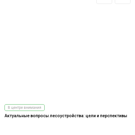
В центре внимания
Актуальные вопросы лесоустройства: цели и перспективы
Э
ис