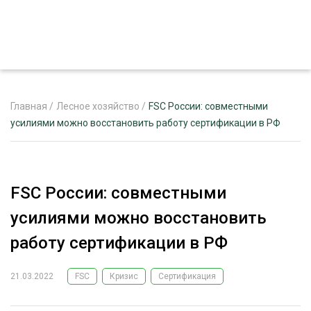
Главная
/
Лесное хозяйство
/
FSC России: совместными
усилиями можно восстановить работу сертификации в РФ
ЖУРНАЛ «ЛЕСНОЙ КОМПЛЕКС»
О ПРОЕКТЕ
FSC России: совместными
РЕКЛАМОДАТЕЛЯМ
усилиями можно восстановить
работу сертификации в РФ
21.03.2022
FSC
Кризис
Сертификация
ЛЕСНОЕ ХОЗЯЙСТВО
ЭКСПЕРТНОЕ МНЕНИЕ
ЛЕСОЗАГОТОВКА