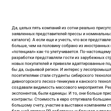
Да, целых пять компаний из сотни реально присут
заявленных представителей прессы и номинальны
каталоге). А если еще и учесть, что все представ
больше, чем на половину собрано из иностранных
«потенциал» как-то улетучивается. По-настоящем
разработки представляли гости из зарубежных стр
новых покупателей и привезли адаптированные по
бы да, сырьевой регион. И интерес у лесопромыш
посетителями стали студенты сибирского технолог
дивногорского лесхоз-теникума и канского техно
создавали видимость массового мероприятия. Реа
экспонентов, были единицы. И то, они больше при
контракты. Стоимость в евро отпугивала большин
большому счету, участие в выставке компаниям с
большей степени PR собственных брендов и продук