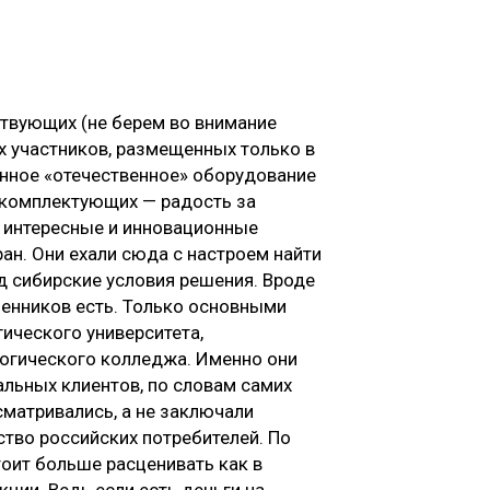
ствующих (не берем во внимание
х участников, размещенных только в
ленное «отечественное» оборудование
 комплектующих — радость за
у интересные и инновационные
ан. Они ехали сюда с настроем найти
д сибирские условия решения. Вроде
ленников есть. Только основными
ического университета,
логического колледжа. Именно они
льных клиентов, по словам самих
сматривались, а не заключали
ство российских потребителей. По
тоит больше расценивать как в
ции. Ведь если есть деньги на