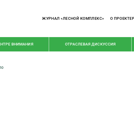
ЖУРНАЛ «ЛЕСНОЙ КОМПЛЕКС»
О ПРОЕКТЕ
ЕНТРЕ ВНИМАНИЯ
ОТРАСЛЕВАЯ ДИСКУССИЯ
ло
РУБРИКИ
Я ПЕРЕРАБОТКА
НОВОСТИ
Е
КРУПНЫМ ПЛАНОМ
ОЕ ДОМОСТРОЕНИЕ
ВЗГЛЯД ИЗНУТРИ
 ПРОИЗВОДСТВО
В ЦЕНТРЕ ВНИМАНИЯ
 ДРЕВЕСИНЫ
ПРЕДПРИЯТИЯ ЛПК