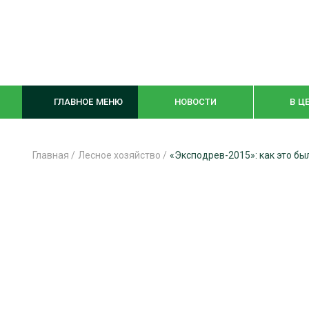
ГЛАВНОЕ МЕНЮ
НОВОСТИ
В Ц
Главная
/
Лесное хозяйство
/
«Эксподрев-2015»: как это бы
ЛЕСНОЕ ХОЗЯЙСТВО
КОМПЛЕКСНА
ЛЕСОЗАГОТОВКА
ЛЕСОПИЛЕНИ
ОБРАБОТКА ДРЕВЕСИНЫ
ДЕРЕВЯНН
ЦИФРОВАЯ СРЕДА
БЕЗОПАСНОЕ
БИОЭНЕРГЕТИКА
СОРТИРОВКА