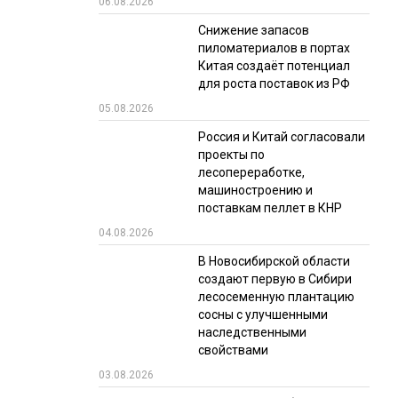
06.08.2026
РЫНКИ СБЫТА
Снижение запасов
пиломатериалов в портах
В УСЛОВИЯХ САНКЦИЙ
Китая создаёт потенциал
для роста поставок из РФ
05.08.2026
Россия и Китай согласовали
проекты по
лесопереработке,
машиностроению и
поставкам пеллет в КНР
ИТОГИ МЕРОПРИЯТИЙ
04.08.2026
В Новосибирской области
создают первую в Сибири
лесосеменную плантацию
сосны с улучшенными
наследственными
свойствами
03.08.2026