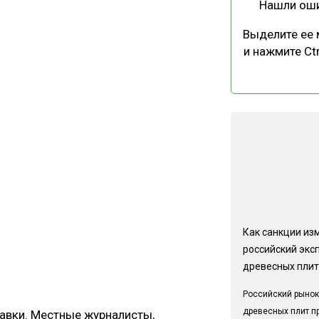
Нашли ош
Выделите ее
и нажмите Ctr
Как санкции из
российский экс
древесных плит
Российский рынок
древесных плит п
авки. Местные журналисты,