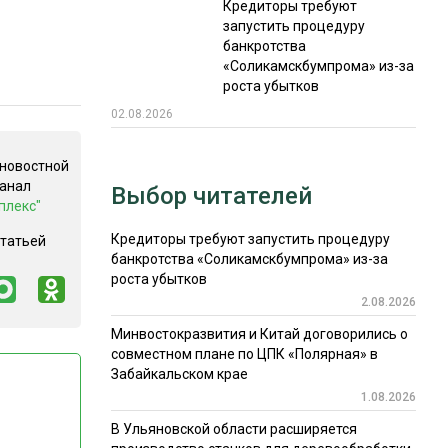
Кредиторы требуют
запустить процедуру
банкротства
«Соликамскбумпрома» из-за
роста убытков
02.08.2026
 новостной
канал
Выбор читателей
плекс"
Кредиторы требуют запустить процедуру
статьей
банкротства «Соликамскбумпрома» из-за
роста убытков
2.08.2026
Минвостокразвития и Китай договорились о
совместном плане по ЦПК «Полярная» в
Забайкальском крае
1.08.2026
В Ульяновской области расширяется