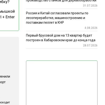
производство станков для деревообработки
ибку?
31.07.2026
 мышкой
Россия и Китай согласовали проекты по
l + Enter
лесопереработке, машиностроению и
поставкам пеллет в КНР
4.08.2026
Первый брусовой дом на 13 квартир будет
построен в Хабаровском крае до конца года
28.07.2026
менили
порт
роходит