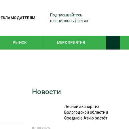
Подписывайтесь
РЕКЛАМОДАТЕЛЯМ
в социальных сетях
РЫНОК
МЕРОПРИЯТИЯ
ТЕМАТИЧЕСКИЕ ПРОЕКТЫ
ЛЕСДРЕВМАШ 2022
Новости
WOODEX-2021
Лесной экспорт из
ПОДБОРКИ СТАТЕЙ
Вологодской области в
Среднюю Азию растёт
СУШКА ДРЕВЕСИНЫ
07.08.2026