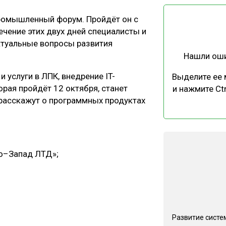
ЕВЕСИНЫ
РЫНОК
промышленный форум. Пройдёт он с
ПРОИЗВОДСТВО
ТЕХНОЛОГИИ
 течение этих двух дней специалисты и
ОТРАСЛЕВАЯ ДИСКУССИЯ
ктуальные вопросы развития
Нашли ош
 услуги в ЛПК, внедрение IT-
Выделите ее
рая пройдёт 12 октября, станет
и нажмите Ctr
 расскажут о программных продуктах
КАЛЕНДАРЬ ВЫСТАВОК
о–Запад ЛТД»;
Развитие систе