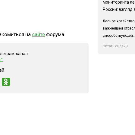
мониторинга ле
России: взгляд 
Лесное хозяйство
важнейшей отрас
акомиться на
сайте
форума.
способствующей..
Читать онлайн
елеграм-канал
с"
ей