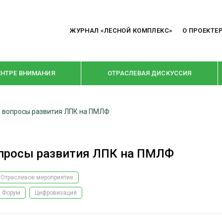
ЖУРНАЛ «ЛЕСНОЙ КОМПЛЕКС»
О ПРОЕКТЕ
ЕНТРЕ ВНИМАНИЯ
ОТРАСЛЕВАЯ ДИСКУССИЯ
е вопросы развития ЛПК на ПМЛФ
РУБРИКИ
Я ПЕРЕРАБОТКА
НОВОСТИ
опросы развития ЛПК на ПМЛФ
Е
КРУПНЫМ ПЛАНОМ
ОЕ ДОМОСТРОЕНИЕ
ВЗГЛЯД ИЗНУТРИ
Отраслевое мероприятие
 ПРОИЗВОДСТВО
В ЦЕНТРЕ ВНИМАНИЯ
 Форум
Цифровизация
 ДРЕВЕСИНЫ
ПРЕДПРИЯТИЯ ЛПК