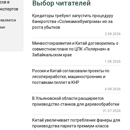
Выбор читателей
сов в
экспертов
Кредиторы требуют запустить процедуру
 является
банкротства «Соликамскбумпрома» из-за
роста убытков
лью
2.08.2026
.
Минвостокразвития и Китай договорились о
совместном плане по ЦПК «Полярная» в
Забайкальском крае
1.08.2026
Россия и Китай согласовали проекты по
лесопереработке, машиностроению и
поставкам пеллет в КНР
4.08.2026
В Ульяновской области расширяется
производство станков для деревообработки
31.07.2026
Китай увеличивает потребление фанеры для
производства паркета премиум-класса