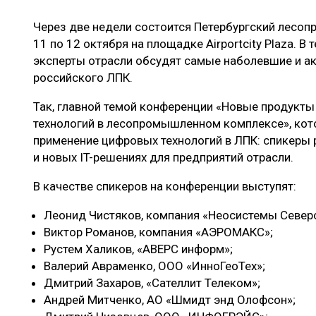
ЛЕСОВОССТАНОВЛЕНИЕ И ЗАЩИТА
СУШКА ДР
Через две недели состоится Петербургский лесо
ЛОГИСТИКА
МЕБЕЛЬНОЕ 
11 по 12 октября на площадке Airportcity Plaza. В
ПРОИЗВОДСТВО ДРЕВЕСНЫХ ПЛИТ
эксперты отрасли обсудят самые наболевшие и а
российского ЛПК.
ЦБП
Так, главной темой конференции «Новые продукты и
технологий в лесопромышленном комплексе», кото
применение цифровых технологий в ЛПК: спикеры
ЭКСПЕРТНОЕ МНЕНИЕ
и новых IT-решениях для предприятий отрасли.
В качестве спикеров на конференции выступят:
Леонид Чистяков, компания «Неосистемы Север
Виктор Романов, компания «АЭРОМАКС»;
Рустем Халиков, «АВЕРС информ»;
Валерий Авраменко, ООО «ИнноГеоТех»;
Дмитрий Захаров, «Сателлит Телеком»;
Андрей Митченко, АО «Шмидт энд Олофсон»;