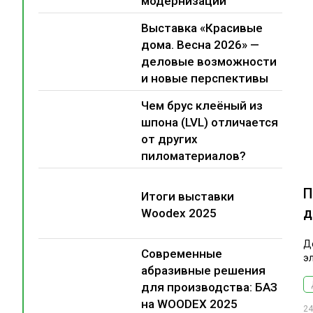
модернизации
Выставка «Красивые
дома. Весна 2026» —
деловые возможности
и новые перспективы
Чем брус клеёный из
шпона (LVL) отличается
от других
пиломатериалов?
П
Итоги выставки
д
Woodex 2025
Д
Современные
э
абразивные решения
для производства: БАЗ
на WOODEX 2025
24