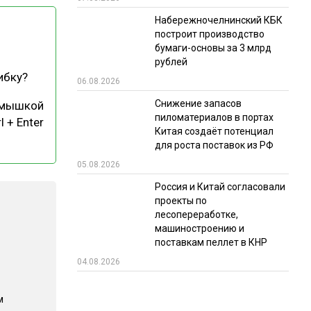
Набережночелнинский КБК
РЫНКИ СБЫТА
построит производство
В УСЛОВИЯХ САНКЦИЙ
бумаги-основы за 3 млрд
рублей
ибку?
06.08.2026
Снижение запасов
 мышкой
пиломатериалов в портах
l + Enter
Китая создаёт потенциал
для роста поставок из РФ
05.08.2026
ИТОГИ МЕРОПРИЯТИЙ
Россия и Китай согласовали
проекты по
лесопереработке,
машиностроению и
поставкам пеллет в КНР
04.08.2026
м