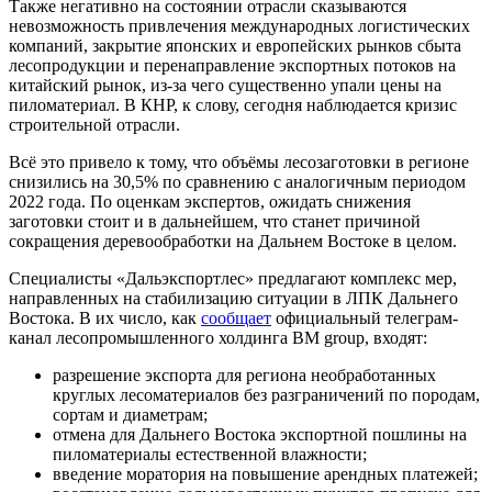
Также негативно на состоянии отрасли сказываются
невозможность привлечения международных логистических
компаний, закрытие японских и европейских рынков сбыта
лесопродукции и перенаправление экспортных потоков на
китайский рынок, из-за чего существенно упали цены на
пиломатериал. В КНР, к слову, сегодня наблюдается кризис
строительной отрасли.
Всё это привело к тому, что объёмы лесозаготовки в регионе
снизились на 30,5% по сравнению с аналогичным периодом
2022 года. По оценкам экспертов, ожидать снижения
заготовки стоит и в дальнейшем, что станет причиной
сокращения деревообработки на Дальнем Востоке в целом.
Специалисты «Дальэкспортлес» предлагают комплекс мер,
направленных на стабилизацию ситуации в ЛПК Дальнего
Востока. В их число, как
сообщает
официальный телеграм-
канал лесопромышленного холдинга BM group, входят:
разрешение экспорта для региона необработанных
круглых лесоматериалов без разграничений по породам,
сортам и диаметрам;
отмена для Дальнего Востока экспортной пошлины на
пиломатериалы естественной влажности;
введение моратория на повышение арендных платежей;