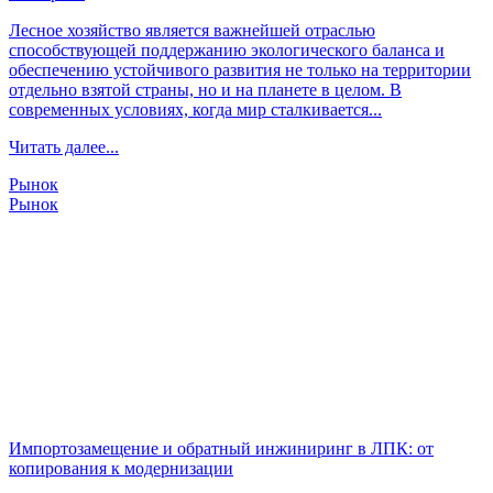
Лесное хозяйство является важнейшей отраслью
способствующей поддержанию экологического баланса и
обеспечению устойчивого развития не только на территории
отдельно взятой страны, но и на планете в целом. В
современных условиях, когда мир сталкивается...
Читать далее...
Рынок
Рынок
Импортозамещение и обратный инжиниринг в ЛПК: от
копирования к модернизации