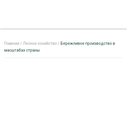
Главная
/
Лесное хозяйство
/
Бережливое производство в
масштабах страны
ЖУРНАЛ «ЛЕСНОЙ КОМПЛЕКС»
О ПРОЕКТЕ
РЕКЛАМОДАТЕЛЯМ
ЛЕСНОЕ ХОЗЯЙСТВО
ЭКСПЕРТНОЕ МНЕНИЕ
ЛЕСОЗАГОТОВКА