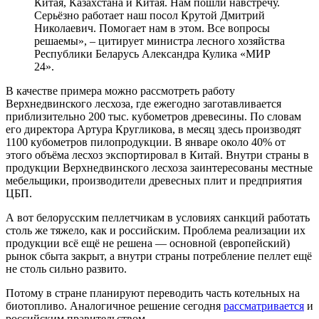
Китая, Казахстана и Китая. Нам пошли навстречу.
Серьёзно работает наш посол Крутой Дмитрий
Николаевич. Помогает нам в этом. Все вопросы
решаемы», – цитирует министра лесного хозяйства
Республики Беларусь Александра Кулика «МИР
24».
В качестве примера можно рассмотреть работу
Верхнедвинского лесхоза, где ежегодно заготавливается
приблизительно 200 тыс. кубометров древесины. По словам
его директора Артура Кругликова, в месяц здесь производят
1100 кубометров пилопродукции. В январе около 40% от
этого объёма лесхоз экспортировал в Китай. Внутри страны в
продукции Верхнедвинского лесхоза заинтересованы местные
мебельщики, производители древесных плит и предприятия
ЦБП.
А вот белорусским пеллетчикам в условиях санкций работать
столь же тяжело, как и российским. Проблема реализации их
продукции всё ещё не решена — основной (европейский)
рынок сбыта закрыт, а внутри страны потребление пеллет ещё
не столь сильно развито.
Потому в стране планируют переводить часть котельных на
биотопливо. Аналогичное решение сегодня
рассматривается
и
российским правительством.