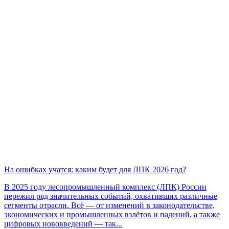
На ошибках учатся: каким будет для ЛПК 2026 год?
В 2025 году лесопромышленный комплекс (ЛПК) России
пережил ряд значительных событий, охвативших различные
сегменты отрасли. Всё — от изменений в законодательстве,
экономических и промышленных взлётов и падений, а также
цифровых нововведений — так...