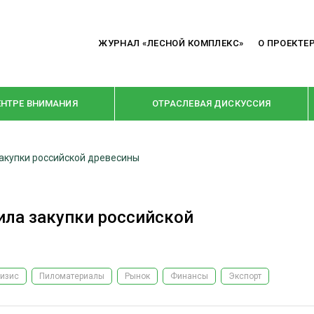
ЖУРНАЛ «ЛЕСНОЙ КОМПЛЕКС»
О ПРОЕКТЕ
ЕНТРЕ ВНИМАНИЯ
ОТРАСЛЕВАЯ ДИСКУССИЯ
 закупки российской древесины
РУБРИКИ
Я ПЕРЕРАБОТКА
НОВОСТИ
тила закупки российской
Е
КРУПНЫМ ПЛАНОМ
ОЕ ДОМОСТРОЕНИЕ
ВЗГЛЯД ИЗНУТРИ
 ПРОИЗВОДСТВО
В ЦЕНТРЕ ВНИМАНИЯ
изис
Пиломатериалы
Рынок
Финансы
Экспорт
 ДРЕВЕСИНЫ
ПРЕДПРИЯТИЯ ЛПК