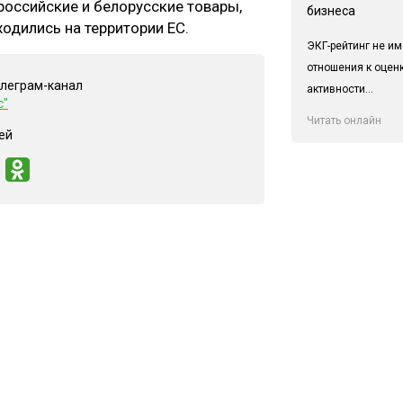
 российские и белорусские товары,
бизнеса
одились на территории ЕС.
ЭКГ-рейтинг не им
отношения к оцен
елеграм-канал
активности...
с"
Читать онлайн
ей