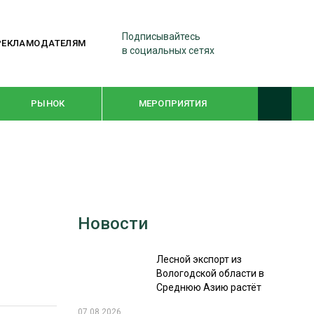
Подписывайтесь
РЕКЛАМОДАТЕЛЯМ
в социальных сетях
РЫНОК
МЕРОПРИЯТИЯ
ТЕМАТИЧЕСКИЕ ПРОЕКТЫ
ЛЕСДРЕВМАШ 2022
Новости
WOODEX-2021
Лесной экспорт из
ПОДБОРКИ СТАТЕЙ
Вологодской области в
Среднюю Азию растёт
СУШКА ДРЕВЕСИНЫ
07.08.2026