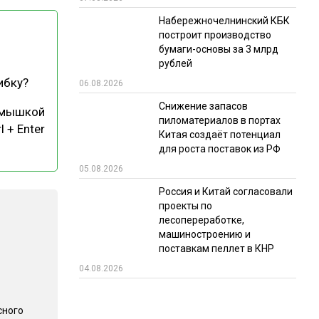
Набережночелнинский КБК
РЫНКИ СБЫТА
построит производство
В УСЛОВИЯХ САНКЦИЙ
бумаги-основы за 3 млрд
рублей
ибку?
06.08.2026
Снижение запасов
 мышкой
пиломатериалов в портах
l + Enter
Китая создаёт потенциал
для роста поставок из РФ
05.08.2026
ИТОГИ МЕРОПРИЯТИЙ
Россия и Китай согласовали
проекты по
лесопереработке,
машиностроению и
поставкам пеллет в КНР
04.08.2026
сного