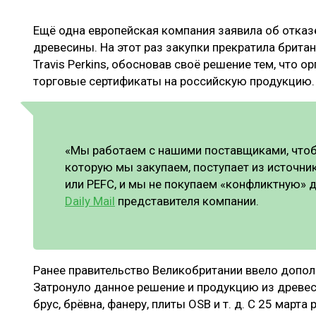
ЛЕСОВОССТАНОВЛЕНИЕ И ЗАЩИТА
СУШКА ДР
Ещё одна европейская компания заявила об отказ
ЛОГИСТИКА
МЕБЕЛЬНОЕ 
древесины. На этот раз закупки прекратила брита
ПРОИЗВОДСТВО ДРЕВЕСНЫХ ПЛИТ
Travis Perkins, обосновав своё решение тем, что о
торговые сертификаты на российскую продукцию
ЦБП
ЭКСПЕРТНОЕ МНЕНИЕ
«Мы работаем с нашими поставщиками, чтобы
которую мы закупаем, поступает из источни
или PEFC, и мы не покупаем «конфликтную» д
Daily Mail
представителя компании.
Ранее правительство Великобритании ввело допол
Затронуло данное решение и продукцию из древес
брус, брёвна, фанеру, плиты OSB и т. д. С 25 мар