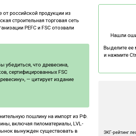
ЕВЕСИНЫ
РЫНОК
е от российской продукции из
ПРОИЗВОДСТВО
ТЕХНОЛОГИИ
нская строительная торговая сеть
ОТРАСЛЕВАЯ ДИСКУССИЯ
рганизации PEFC и FSC отозвали
.
Нашли ош
Выделите ее
и нажмите Ctr
 убедиться, что древесина,
ков, сертифицированных FSC
КАЛЕНДАРЬ ВЫСТАВОК
ревесину», — цитирует издание
нительную пошлину на импорт из РФ.
ины, включая пиломатериалы, LVL-
та рынок вынужден существовать в
ЭКГ-рейтинг ле