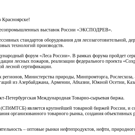
 Красноярске!
ых лесопромышленных выставок России «ЭКСПОДРЕВ».
ссивных стандартов оборудования для лесозаготовительной, д
овых технологий производств.
ждународный форум «Леса России». В рамках форума пройдет се
дации лесных пожаров, реализации федерального проекта «Сох
ной лесной сертификации.
х регионов, Министерства природы, Минпромторга, Рослесхоза,
гаций из Азербайджана, Армении, Абхазии, Южной Осетии, Каз
нкт-Петербургская Международная Товарно-сырьевая биржа.
(СПбМТСБ) является крупнейшей товарной биржей России, и соз
ания организованного товарного рынка, создания объективных
ельность – оптовые рынки нефтепродуктов, нефти, природного 