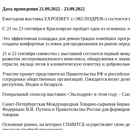
Дата проведения 21.09.2022 - 23.09.2022
Ежегодная выставка EXPODREV («ЭКСПОДРЕВ») состоится в
С 21 по 23 сентября в Красноярске пройдет одна из основн
Это эффективная площадка для демонстрации новейших прогре
созданы комфортные условия для продвижения на рынок перед
21 и 22 сентября совместно с выставкой состоится первый ме
развития лесопромышленного комплекса, обнаружения и ликви
отрасли, вклада лесов в климатическую повестку и доброволь
Участие примут представители Правительства РФ и российски
сотрудники общественных организаций. Ожидается визит деле
республик, Индии и Беларуси.
Генеральный спонсор выставки «Эксподрев» в этом году – Са
Санкт-Петербургская Международная Товарно-сырьевая Биржа 
Федерации В.В. Путина и Правительства России для формиров
товарам.
Основные рынки, на которых СПбМТСБ осуществляет свою деят
ресурсов (рыбной продукции).