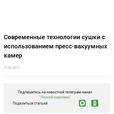
ОБРАБОТКА ДРЕВЕСИНЫ
ЦИФРОВАЯ СРЕДА
РУБРИКИ
БИОЭНЕРГЕТИКА
ТЕМАТИЧЕСКИЕ ПРОЕКТЫ
ЛЕСОВОССТАНОВЛЕНИЕ И ЗАЩИТА
Современные технологии сушки с
ЛОГИСТИКА
использованием пресс-вакуумных
ПОДБОРКИ СТАТЕЙ
ПРОИЗВОДСТВО ДРЕВЕСНЫХ ПЛИТ
камер
ЦБП
15.06.2017
КОМПЛЕКСНАЯ ПЕРЕРАБОТКА
ЛЕСОПИЛЕНИЕ
Подпишитесь на новостной телеграм-канал
ДЕРЕВЯННОЕ ДОМОСТРОЕНИЕ
"Лесной комплекс"
Поделиться статьей
БЕЗОПАСНОЕ ПРОИЗВОДСТВО
СОРТИРОВКА ДРЕВЕСИНЫ