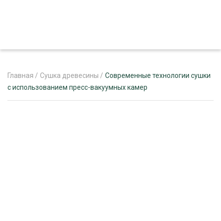
Главная
/
Сушка древесины
/
Современные технологии сушки
с использованием пресс-вакуумных камер
ЖУРНАЛ «ЛЕСНОЙ КОМПЛЕКС»
О ПРОЕКТЕ
РЕКЛАМОДАТЕЛЯМ
ЛЕСНОЕ ХОЗЯЙСТВО
ЭКСПЕРТНОЕ МНЕНИЕ
ЛЕСОЗАГОТОВКА