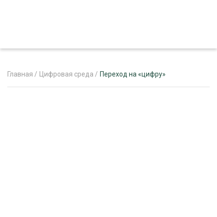
Главная
/
Цифровая среда
/
Переход на «цифру»
ЖУРНАЛ «ЛЕСНОЙ КОМПЛЕКС»
О ПРОЕКТЕ
РЕКЛАМОДАТЕЛЯМ
ЛЕСНОЕ ХОЗЯЙСТВО
ЭКСПЕРТНОЕ МНЕНИЕ
ЛЕСОЗАГОТОВКА