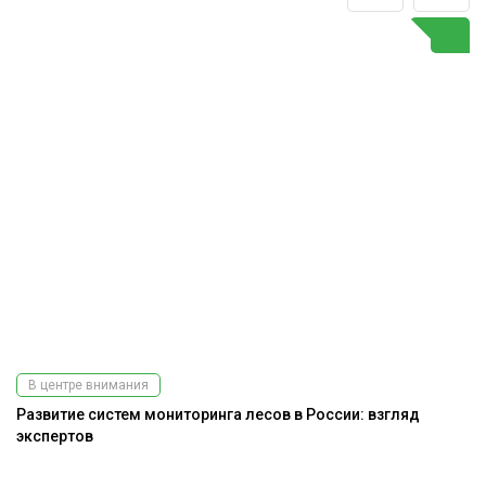
В центре внимания
Развитие систем мониторинга лесов в России: взгляд
А
экспертов