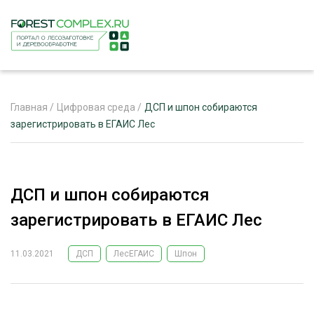
Главная
/
Цифровая среда
/
ДСП и шпон собираются
зарегистрировать в ЕГАИС Лес
ЖУРНАЛ «ЛЕСНОЙ КОМПЛЕКС»
О ПРОЕКТЕ
ДСП и шпон собираются
РЕКЛАМОДАТЕЛЯМ
зарегистрировать в ЕГАИС Лес
11.03.2021
ДСП
ЛесЕГАИС
Шпон
ЛЕСНОЕ ХОЗЯЙСТВО
ЭКСПЕРТНОЕ МНЕНИЕ
ЛЕСОЗАГОТОВКА