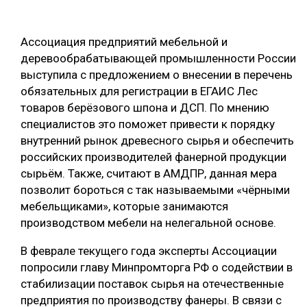
ОБРАБОТКА ДРЕВЕСИНЫ
Ассоциация предприятий мебельной и
ЦИФРОВАЯ СРЕДА
РУБРИКИ
деревообрабатывающей промышленности России
БИОЭНЕРГЕТИКА
выступила с предложением о внесении в перечень
ТЕМАТИЧЕСКИЕ ПРОЕКТЫ
обязательных для регистрации в ЕГАИС Лес
ЛЕСОВОССТАНОВЛЕНИЕ И ЗАЩИТА
товаров берёзового шпона и ДСП. По мнению
ЛОГИСТИКА
специалистов это поможет привести к порядку
ПОДБОРКИ СТАТЕЙ
внутренний рынок древесного сырья и обеспечить
ПРОИЗВОДСТВО ДРЕВЕСНЫХ ПЛИТ
российских производителей фанерной продукции
ЦБП
сырьём. Также, считают в АМДПР, данная мера
позволит бороться с так называемыми «чёрными
КОМПЛЕКСНАЯ ПЕРЕРАБОТКА
мебельщиками», которые занимаются
производством мебели на нелегальной основе.
ЛЕСОПИЛЕНИЕ
В феврале текущего года эксперты Ассоциации
ДЕРЕВЯННОЕ ДОМОСТРОЕНИЕ
попросили главу Минпромторга РФ о содействии в
БЕЗОПАСНОЕ ПРОИЗВОДСТВО
стабилизации поставок сырья на отечественные
предприятия по производству фанеры. В связи с
СОРТИРОВКА ДРЕВЕСИНЫ