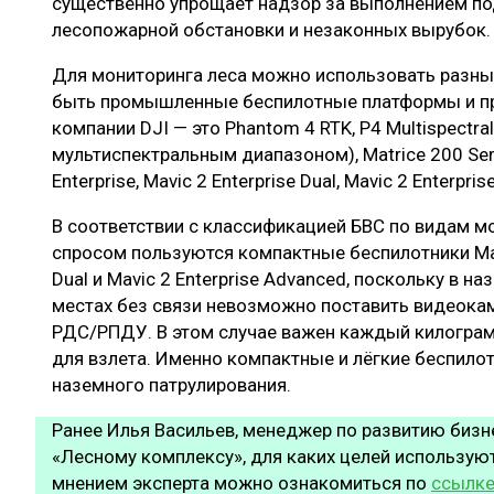
существенно упрощает надзор за выполнением по
лесопожарной обстановки и незаконных вырубок.
Для мониторинга леса можно использовать разные
быть промышленные беспилотные платформы и п
компании DJI — это Phantom 4 RTK, P4 Multispectra
мультиспектральным диапазоном), Matrice 200 Serie
Enterprise, Mavic 2 Enterprise Dual, Mavic 2 Enterpri
В соответствии с классификацией БВС по видам м
спросом пользуются компактные беспилотники Mavic
Dual и Mavic 2 Enterprise Advanced, поскольку в н
местах без связи невозможно поставить видеокам
РДС/РПДУ. В этом случае важен каждый килогра
для взлета. Именно компактные и лёгкие беспило
наземного патрулирования.
Ранее Илья Васильев, менеджер по развитию бизне
«Лесному комплексу», для каких целей используют
мнением эксперта можно ознакомиться по
ссылк