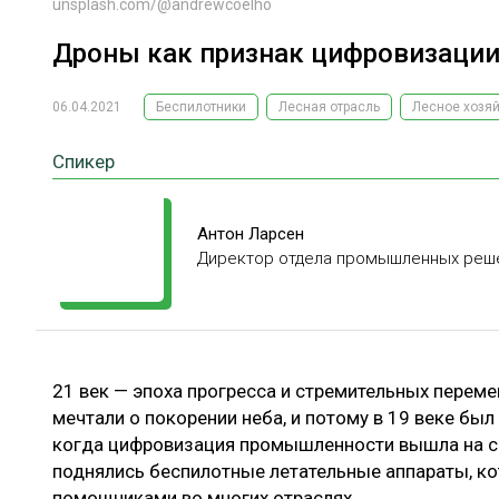
unsplash.com/@andrewcoelho
Дроны как признак цифровизации
06.04.2021
Беспилотники
Лесная отрасль
Лесное хозя
Спикер
Антон Ларсен
Директор отдела промышленных реш
21 век — эпоха прогресса и стремительных переме
мечтали о покорении неба, и потому в 19 веке был
когда цифровизация промышленности вышла на со
поднялись беспилотные летательные аппараты, к
помощниками во многих отраслях.