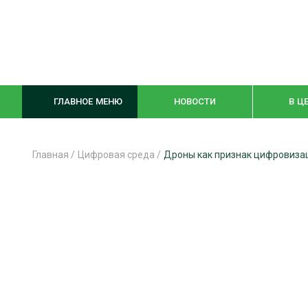
ГЛАВНОЕ МЕНЮ
НОВОСТИ
В Ц
Главная
/
Цифровая среда
/
Дроны как признак цифровиза
ЛЕСНОЕ ХОЗЯЙСТВО
КОМПЛЕКСНА
ЛЕСОЗАГОТОВКА
ЛЕСОПИЛЕНИ
ОБРАБОТКА ДРЕВЕСИНЫ
ДЕРЕВЯНН
ЦИФРОВАЯ СРЕДА
БЕЗОПАСНОЕ
БИОЭНЕРГЕТИКА
СОРТИРОВКА