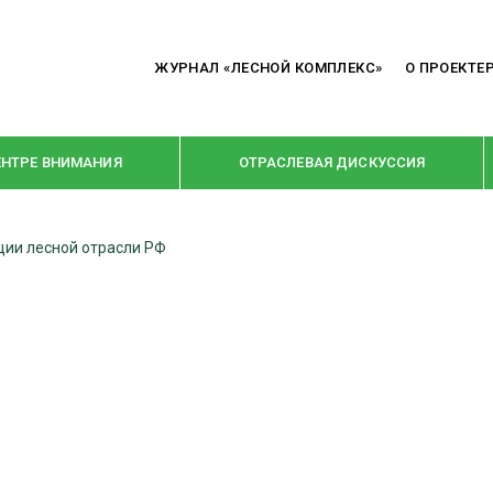
ЖУРНАЛ «ЛЕСНОЙ КОМПЛЕКС»
О ПРОЕКТЕ
ЕНТРЕ ВНИМАНИЯ
ОТРАСЛЕВАЯ ДИСКУССИЯ
ции лесной отрасли РФ
РУБРИКИ
Я ПЕРЕРАБОТКА
НОВОСТИ
Е
КРУПНЫМ ПЛАНОМ
ОЕ ДОМОСТРОЕНИЕ
ВЗГЛЯД ИЗНУТРИ
 ПРОИЗВОДСТВО
В ЦЕНТРЕ ВНИМАНИЯ
 ДРЕВЕСИНЫ
ПРЕДПРИЯТИЯ ЛПК