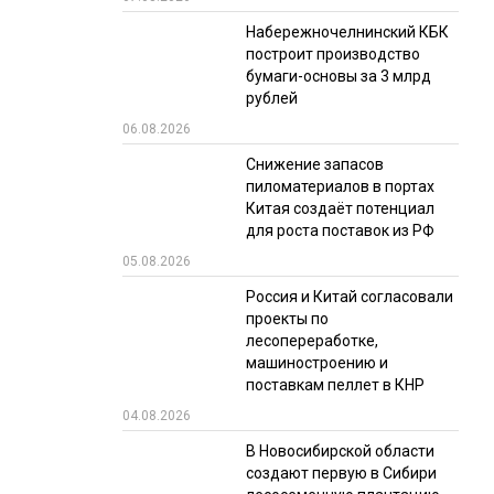
Набережночелнинский КБК
РЫНКИ СБЫТА
построит производство
В УСЛОВИЯХ САНКЦИЙ
бумаги-основы за 3 млрд
рублей
06.08.2026
Снижение запасов
пиломатериалов в портах
Китая создаёт потенциал
для роста поставок из РФ
05.08.2026
ИТОГИ МЕРОПРИЯТИЙ
Россия и Китай согласовали
проекты по
лесопереработке,
машиностроению и
поставкам пеллет в КНР
04.08.2026
В Новосибирской области
создают первую в Сибири