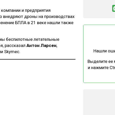
о компании и предприятия
но внедряют дроны на производствах
менение БПЛА в 21 веке нашли также
имы беспилотные летательные
бя, рассказал
Антон Ларсен
,
Нашли ош
и Skymec.
Выделите ее
и нажмите Ctr