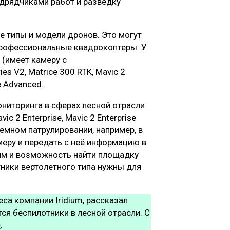
дрядчиками работ и разведку
 типы и модели дронов. Это могут
рофессиональные квадрокоптеры. У
l (имеет камеру с
s V2, Matrice 300 RTK, Mavic 2
se Advanced.
ониторинга в сферах лесной отрасли
 2 Enterprise, Mavic 2 Enterprise
аземном патрулировании, например, в
еру и передать с неё информацию в
мм и возможность найти площадку
тники вертолетного типа нужны для
са компании Iridium, рассказал
ся беспилотники в лесной отрасли. С
е
.