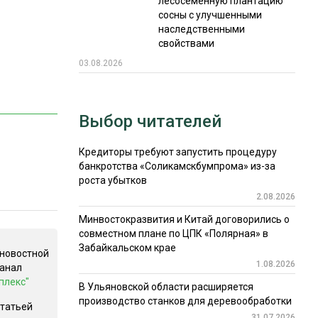
лесосеменную плантацию
сосны с улучшенными
наследственными
свойствами
03.08.2026
Выбор читателей
Кредиторы требуют запустить процедуру
банкротства «Соликамскбумпрома» из-за
роста убытков
2.08.2026
Минвостокразвития и Китай договорились о
совместном плане по ЦПК «Полярная» в
Забайкальском крае
 новостной
1.08.2026
канал
плекс"
В Ульяновской области расширяется
производство станков для деревообработки
статьей
31.07.2026