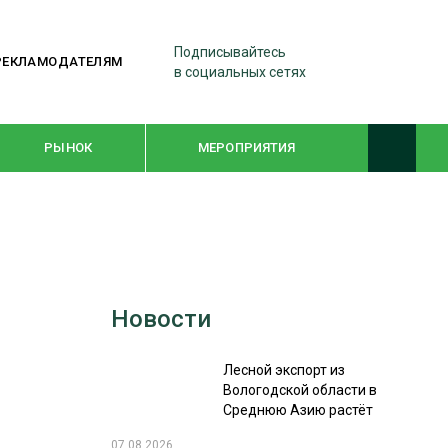
Подписывайтесь
РЕКЛАМОДАТЕЛЯМ
в социальных сетях
РЫНОК
МЕРОПРИЯТИЯ
ТЕМАТИЧЕСКИЕ ПРОЕКТЫ
ЛЕСДРЕВМАШ 2022
Новости
WOODEX-2021
Лесной экспорт из
ПОДБОРКИ СТАТЕЙ
Вологодской области в
Среднюю Азию растёт
СУШКА ДРЕВЕСИНЫ
07.08.2026