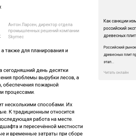
х
Как санкции из
Антон Ларсен, директор отдела
российский экс
промышленных решений компании
к
древесных плит
Skymec
Российский рынок
 а также для планирования и
древесных плит п
этап...
на сегодняшний день десятки
Читать онлайн
ения проблемы вырубки лесов, а
в, обеспечения пожарной
и процессами.
ит несколькими способами. Их
ые. К традиционным относится
 последующая работа на месте.
ндшафта и пересечённой местности
ые и временные затраты при сборе