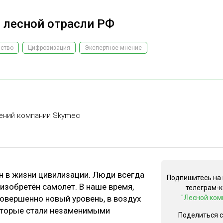
 лесной отрасли РФ
йство
Цифровизация
Экспертное мнение
ений компании Skymec
н в жизни цивилизации. Люди всегда
Подпишитесь на
 изобретён самолет. В наше время,
телеграм-
вершенно новый уровень, в воздух
"Лесной ком
оторые стали незаменимыми
Поделиться 