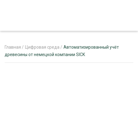
Главная
/
Цифровая среда
/
Автоматизированный учёт
древесины от немецкой компании SICK
ЖУРНАЛ «ЛЕСНОЙ КОМПЛЕКС»
О ПРОЕКТЕ
РЕКЛАМОДАТЕЛЯМ
ЛЕСНОЕ ХОЗЯЙСТВО
ЭКСПЕРТНОЕ МНЕНИЕ
ЛЕСОЗАГОТОВКА