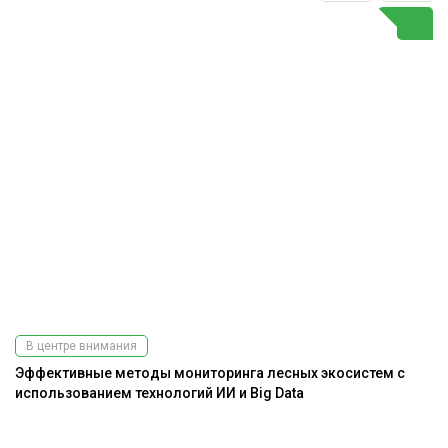
В центре внимания
Эффективные методы мониторинга лесных экосистем с
На
использованием технологий ИИ и Big Data