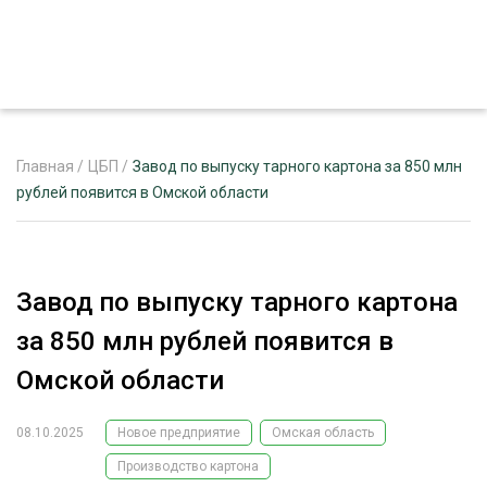
Главная
/
ЦБП
/
Завод по выпуску тарного картона за 850 млн
рублей появится в Омской области
ЖУРНАЛ «ЛЕСНОЙ КОМПЛЕКС»
О ПРОЕКТЕ
Завод по выпуску тарного картона
РЕКЛАМОДАТЕЛЯМ
за 850 млн рублей появится в
Омской области
08.10.2025
Новое предприятие
Омская область
ЛЕСНОЕ ХОЗЯЙСТВО
ЭКСПЕРТНОЕ МНЕНИЕ
Производство картона
ЛЕСОЗАГОТОВКА