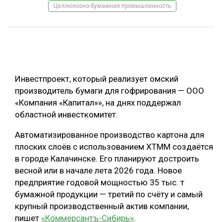
Целлюлозно-бумажная промышленность
ОБРАБОТКА ДРЕВЕСИНЫ
ЦИФРОВАЯ СРЕДА
РУБРИКИ
БИОЭНЕРГЕТИКА
ТЕМАТИЧЕСКИЕ ПРОЕКТЫ
ЛЕСОВОССТАНОВЛЕНИЕ И ЗАЩИТА
Инвестпроект, который реализует омский
ЛОГИСТИКА
производитель бумаги для гофрирования — ООО
ПОДБОРКИ СТАТЕЙ
«Компания «Капитал»», на днях поддержал
ПРОИЗВОДСТВО ДРЕВЕСНЫХ ПЛИТ
областной инвесткомитет.
ЦБП
Автоматизированное производство картона для
плоских слоёв с использованием ХТММ создаётся
КОМПЛЕКСНАЯ ПЕРЕРАБОТКА
в городе Калачинске. Его планируют достроить
ЛЕСОПИЛЕНИЕ
весной или в начале лета 2026 года. Новое
предприятие годовой мощностью 35 тыс. т
ДЕРЕВЯННОЕ ДОМОСТРОЕНИЕ
бумажной продукции — третий по счёту и самый
БЕЗОПАСНОЕ ПРОИЗВОДСТВО
крупный производственный актив компании,
пишет
«Коммерсантъ-Сибирь»
.
СОРТИРОВКА ДРЕВЕСИНЫ