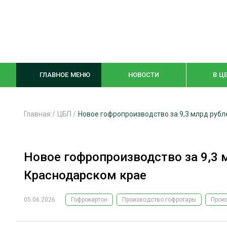
ГЛАВНОЕ МЕНЮ
НОВОСТИ
В Ц
Главная
/
ЦБП
/
Новое гофропроизводство за 9,3 млрд рубл
ЛЕСНОЕ ХОЗЯЙСТВО
КОМПЛЕКСНА
Новое гофропроизводство за 9,3 
ЛЕСОЗАГОТОВКА
ЛЕСОПИЛЕНИ
Краснодарском крае
ОБРАБОТКА ДРЕВЕСИНЫ
ДЕРЕВЯНН
ЦИФРОВАЯ СРЕДА
БЕЗОПАСНОЕ
05.06.2026
Гофрокартон
Производство гофротары
Прои
БИОЭНЕРГЕТИКА
СОРТИРОВКА