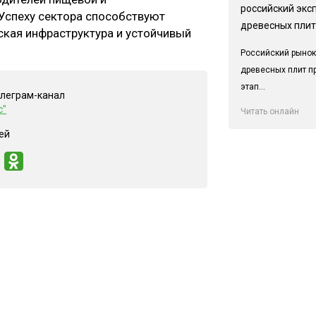
российский экс
Успеху сектора способствуют
древесных плит
ская инфраструктура и устойчивый
Российский рынок
древесных плит п
этап...
елеграм-канал
с"
Читать онлайн
ей