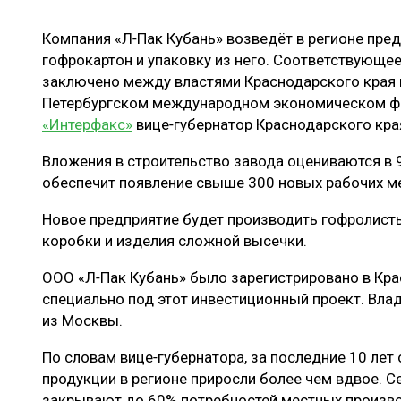
ЛЕСОВОССТАНОВЛЕНИЕ И ЗАЩИТА
СУШКА ДР
Компания «Л‑Пак Кубань» возведёт в регионе пред
ЛОГИСТИКА
МЕБЕЛЬНОЕ 
гофрокартон и упаковку из него. Соответствующе
ПРОИЗВОДСТВО ДРЕВЕСНЫХ ПЛИТ
заключено между властями Краснодарского края 
Петербургском международном экономическом фор
ЦБП
«Интерфакс»
вице‑губернатор Краснодарского кра
Вложения в строительство завода оцениваются в 9
ЭКСПЕРТНОЕ МНЕНИЕ
обеспечит появление свыше 300 новых рабочих ме
Новое предприятие будет производить гофролист
коробки и изделия сложной высечки.
ООО «Л‑Пак Кубань» было зарегистрировано в Кра
специально под этот инвестиционный проект. Вла
из Москвы.
По словам вице‑губернатора, за последние 10 ле
продукции в регионе приросли более чем вдвое. С
закрывают до 60% потребностей местных произво