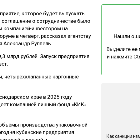
ЕВЕСИНЫ
РЫНОК
приятие, которое будет выпускать
ПРОИЗВОДСТВО
ТЕХНОЛОГИИ
е соглашение о сотрудничестве было
ОТРАСЛЕВАЯ ДИСКУССИЯ
и компанией‑инвестором на
уме в четверг, рассказал агентству
Нашли ош
я Александр Руппель.
Выделите ее
,3 млрд рублей. Запуск предприятия
и нажмите Ctr
ст.
КАЛЕНДАРЬ ВЫСТАВОК
ы, четырёхклапанные картонные
снодарском крае в 2025 году
деет компанией личный фонд «КИК»
т объёмы производства упаковочной
егодня кубанские предприятия
Как санкции из
дителей пищевой и