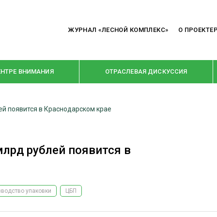
ЖУРНАЛ «ЛЕСНОЙ КОМПЛЕКС»
О ПРОЕКТЕ
ЕНТРЕ ВНИМАНИЯ
ОТРАСЛЕВАЯ ДИСКУССИЯ
ей появится в Краснодарском крае
РУБРИКИ
Я ПЕРЕРАБОТКА
НОВОСТИ
млрд рублей появится в
Е
КРУПНЫМ ПЛАНОМ
ОЕ ДОМОСТРОЕНИЕ
ВЗГЛЯД ИЗНУТРИ
 ПРОИЗВОДСТВО
В ЦЕНТРЕ ВНИМАНИЯ
зводство упаковки
ЦБП
 ДРЕВЕСИНЫ
ПРЕДПРИЯТИЯ ЛПК