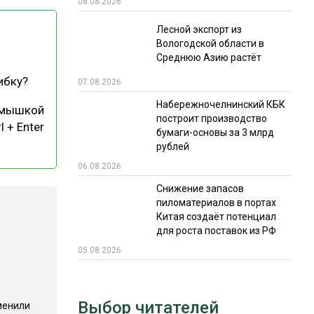
08.08.2026
РЫНКИ СБЫТА
Лесной экспорт из
Вологодской области в
В УСЛОВИЯХ САНКЦИЙ
Среднюю Азию растёт
ибку?
07.08.2026
Набережночелнинский КБК
 мышкой
построит производство
l + Enter
бумаги-основы за 3 млрд
рублей
06.08.2026
ИТОГИ МЕРОПРИЯТИЙ
Снижение запасов
пиломатериалов в портах
Китая создаёт потенциал
для роста поставок из РФ
05.08.2026
Выбор читателей
менили