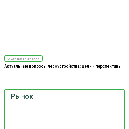
В центре внимания
Актуальные вопросы лесоустройства: цели и перспективы
Э
Рынок