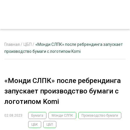
Главная
/
ЦБП
/
«Монди СЛПК» после ребрендинга запускает
производство бумаги с логотипом Komi
ЖУРНАЛ «ЛЕСНОЙ КОМПЛЕКС»
О ПРОЕКТЕ
«Монди СЛПК» после ребрендинга
РЕКЛАМОДАТЕЛЯМ
запускает производство бумаги с
логотипом Komi
02.08.2023
Бумага
Монди СЛПК
Производство бумаги
ЛЕСНОЕ ХОЗЯЙСТВО
ЭКСПЕРТНОЕ МНЕНИЕ
ЦБК
ЦБП
ЛЕСОЗАГОТОВКА