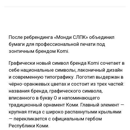
ОБРАБОТКА ДРЕВЕСИНЫ
ЦИФРОВАЯ СРЕДА
РУБРИКИ
БИОЭНЕРГЕТИКА
После ребрендинга «Монди СЛПК» объединил
ТЕМАТИЧЕСКИЕ ПРОЕКТЫ
ЛЕСОВОССТАНОВЛЕНИЕ И ЗАЩИТА
бумаги для профессиональной печати под
ЛОГИСТИКА
зонтичным брендом Komi.
ПОДБОРКИ СТАТЕЙ
ПРОИЗВОДСТВО ДРЕВЕСНЫХ ПЛИТ
Графически новый символ бренда Komi сочетает в
себе национальные символы, лаконичный дизайн
ЦБП
и современную типографику. Логотип выдержан в
чёрно-оранжевых цветах и состоит из трех частей:
КОМПЛЕКСНАЯ ПЕРЕРАБОТКА
названия бренда, графического символа,
ЛЕСОПИЛЕНИЕ
вписанного в букву О и напоминающего
традиционный орнамент Коми. Главный элемент —
ДЕРЕВЯННОЕ ДОМОСТРОЕНИЕ
крупная птица с широко распахнутыми крыльями
БЕЗОПАСНОЕ ПРОИЗВОДСТВО
— перекликается с официальным гербом
Республики Коми.
СОРТИРОВКА ДРЕВЕСИНЫ