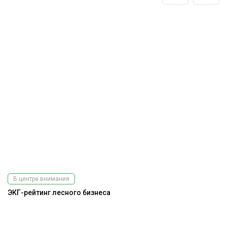
В центре внимания
ЭКГ-рейтинг лесного бизнеса
До
г