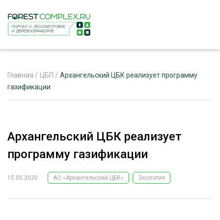
Главная
/
ЦБП
/
Архангельский ЦБК реализует программу
газификации
ЖУРНАЛ «ЛЕСНОЙ КОМПЛЕКС»
О ПРОЕКТЕ
Архангельский ЦБК реализует
РЕКЛАМОДАТЕЛЯМ
программу газификации
15.05.2020
АО «Архангельский ЦБК»
Экология
ЛЕСНОЕ ХОЗЯЙСТВО
ЭКСПЕРТНОЕ МНЕНИЕ
ЛЕСОЗАГОТОВКА