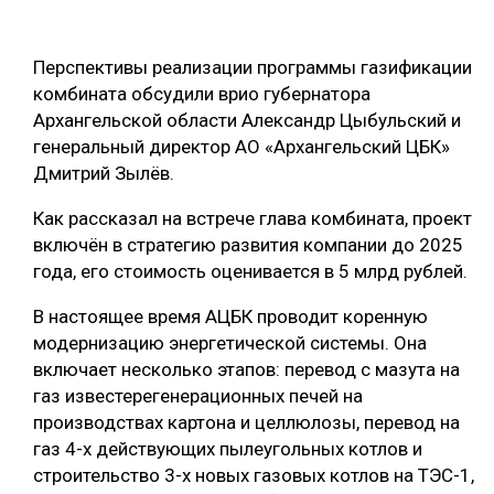
ОБРАБОТКА ДРЕВЕСИНЫ
Перспективы реализации программы газификации
ЦИФРОВАЯ СРЕДА
РУБРИКИ
комбината обсудили врио губернатора
БИОЭНЕРГЕТИКА
Архангельской области Александр Цыбульский и
ТЕМАТИЧЕСКИЕ ПРОЕКТЫ
генеральный директор АО «Архангельский ЦБК»
ЛЕСОВОССТАНОВЛЕНИЕ И ЗАЩИТА
Дмитрий Зылёв.
ЛОГИСТИКА
ПОДБОРКИ СТАТЕЙ
Как рассказал на встрече глава комбината, проект
ПРОИЗВОДСТВО ДРЕВЕСНЫХ ПЛИТ
включён в стратегию развития компании до 2025
ЦБП
года, его стоимость оценивается в 5 млрд рублей.
В настоящее время АЦБК проводит коренную
КОМПЛЕКСНАЯ ПЕРЕРАБОТКА
модернизацию энергетической системы. Она
включает несколько этапов: перевод с мазута на
ЛЕСОПИЛЕНИЕ
газ известерегенерационных печей на
ДЕРЕВЯННОЕ ДОМОСТРОЕНИЕ
производствах картона и целлюлозы, перевод на
газ 4-х действующих пылеугольных котлов и
БЕЗОПАСНОЕ ПРОИЗВОДСТВО
строительство 3-х новых газовых котлов на ТЭС-1,
СОРТИРОВКА ДРЕВЕСИНЫ