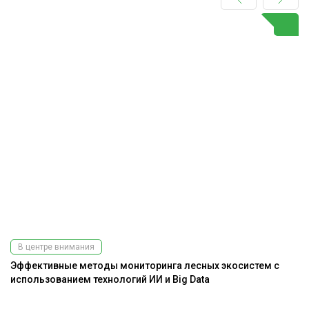
В центре внимания
Эффективные методы мониторинга лесных экосистем с
Ра
использованием технологий ИИ и Big Data
э