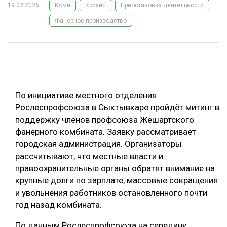
19.02.2026
Коми
Кризис
Приостановка деятельности
ОБРАБОТКА ДРЕВЕСИНЫ
Фанерное производство
ЦИФРОВАЯ СРЕДА
РУБРИКИ
БИОЭНЕРГЕТИКА
ТЕМАТИЧЕСКИЕ ПРОЕКТЫ
ЛЕСОВОССТАНОВЛЕНИЕ И ЗАЩИТА
ЛОГИСТИКА
По инициативе местного отделения
ПОДБОРКИ СТАТЕЙ
ПРОИЗВОДСТВО ДРЕВЕСНЫХ ПЛИТ
Рослеспрофсоюза в Сыктывкаре пройдёт митинг в
поддержку членов профсоюза Жешартского
ЦБП
фанерного комбината. Заявку рассматривает
городская администрация. Организаторы
КОМПЛЕКСНАЯ ПЕРЕРАБОТКА
рассчитывают, что местные власти и
правоохранительные органы обратят внимание на
ЛЕСОПИЛЕНИЕ
крупные долги по зарплате, массовые сокращения
ДЕРЕВЯННОЕ ДОМОСТРОЕНИЕ
и увольнения работников остановленного почти
год назад комбината.
БЕЗОПАСНОЕ ПРОИЗВОДСТВО
СОРТИРОВКА ДРЕВЕСИНЫ
По данным Рослеспрофсоюза на середину