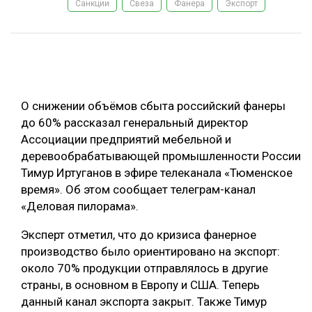
Санкции
Свеза
Фанера
Экспорт
ОБРАБОТКА ДРЕВЕСИНЫ
ЦИФРОВАЯ СРЕДА
РУБРИКИ
БИОЭНЕРГЕТИКА
ТЕМАТИЧЕСКИЕ ПРОЕКТЫ
ЛЕСОВОССТАНОВЛЕНИЕ И ЗАЩИТА
О снижении объёмов сбыта российский фанеры
ЛОГИСТИКА
до 60% рассказал генеральный директор
ПОДБОРКИ СТАТЕЙ
Ассоциации предприятий мебельной и
ПРОИЗВОДСТВО ДРЕВЕСНЫХ ПЛИТ
деревообрабатывающей промышленности России
ЦБП
Тимур Иртуганов в эфире телеканала «Тюменское
время». Об этом сообщает телеграм-канал
«Деловая пилорама».
КОМПЛЕКСНАЯ ПЕРЕРАБОТКА
ЛЕСОПИЛЕНИЕ
Эксперт отметил, что до кризиса фанерное
производство было ориентировано на экспорт:
ДЕРЕВЯННОЕ ДОМОСТРОЕНИЕ
около 70% продукции отправлялось в другие
БЕЗОПАСНОЕ ПРОИЗВОДСТВО
страны, в основном в Европу и США. Теперь
данный канал экспорта закрыт. Также Тимур
СОРТИРОВКА ДРЕВЕСИНЫ