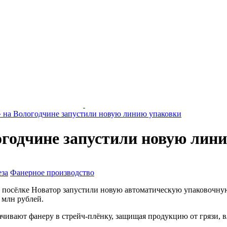
 на Вологодчине запустили новую линию упаковки
годчине запустили новую лин
еза
Фанерное производство
 посёлке Новатор запустили новую автоматическую упаковочну
 млн рублей.
чивают фанеру в стрейч-плёнку, защищая продукцию от грязи, 