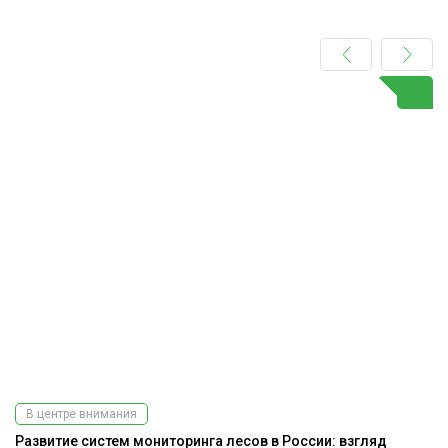
В центре внимания
Развитие систем мониторинга лесов в России: взгляд
До