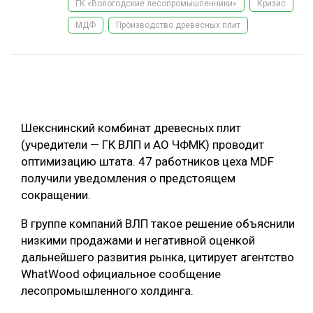
ГК «Вологодские лесопромышленники»
Кризис
ОБРАБОТКА ДРЕВЕСИНЫ
МДФ
Производство древесных плит
ЦИФРОВАЯ СРЕДА
РУБРИКИ
БИОЭНЕРГЕТИКА
ТЕМАТИЧЕСКИЕ ПРОЕКТЫ
ЛЕСОВОССТАНОВЛЕНИЕ И ЗАЩИТА
ЛОГИСТИКА
Шекснинский комбинат древесных плит
ПОДБОРКИ СТАТЕЙ
(учредители — ГК ВЛП и АО ЧФМК) проводит
ПРОИЗВОДСТВО ДРЕВЕСНЫХ ПЛИТ
оптимизацию штата. 47 работников цеха MDF
ЦБП
получили уведомления о предстоящем
сокращении.
КОМПЛЕКСНАЯ ПЕРЕРАБОТКА
В группе компаний ВЛП такое решение объяснили
ЛЕСОПИЛЕНИЕ
низкими продажами и негативной оценкой
дальнейшего развития рынка, цитирует агентство
ДЕРЕВЯННОЕ ДОМОСТРОЕНИЕ
WhatWood официальное сообщение
БЕЗОПАСНОЕ ПРОИЗВОДСТВО
лесопромышленного холдинга.
СОРТИРОВКА ДРЕВЕСИНЫ