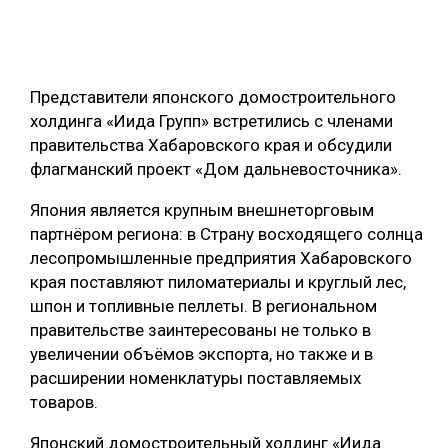
ОБРАБОТКА ДРЕВЕСИНЫ
ЦИФРОВАЯ СРЕДА
РУБРИКИ
Представители японского домостроительного
БИОЭНЕРГЕТИКА
холдинга «Иида Групп» встретились с членами
ТЕМАТИЧЕСКИЕ ПРОЕКТЫ
ЛЕСОВОССТАНОВЛЕНИЕ И ЗАЩИТА
правительства Хабаровского края и обсудили
флагманский проект «Дом дальневосточника».
ЛОГИСТИКА
ПОДБОРКИ СТАТЕЙ
ПРОИЗВОДСТВО ДРЕВЕСНЫХ ПЛИТ
Япония является крупным внешнеторговым
партнёром региона: в Страну восходящего солнца
ЦБП
лесопромышленные предприятия Хабаровского
края поставляют пиломатериалы и круглый лес,
КОМПЛЕКСНАЯ ПЕРЕРАБОТКА
шпон и топливные пеллеты. В региональном
правительстве заинтересованы не только в
ЛЕСОПИЛЕНИЕ
увеличении объёмов экспорта, но также и в
ДЕРЕВЯННОЕ ДОМОСТРОЕНИЕ
расширении номенклатуры поставляемых
товаров.
БЕЗОПАСНОЕ ПРОИЗВОДСТВО
Японский домостроительный холдинг «Иида
СОРТИРОВКА ДРЕВЕСИНЫ