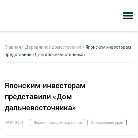
Главная
/
Деревянное домостроение
/
Японским инвесторам
представили «Дом дальневосточника»
ЖУРНАЛ «ЛЕСНОЙ КОМПЛЕКС»
О ПРОЕКТЕ
Японским инвесторам
РЕКЛАМОДАТЕЛЯМ
представили «Дом
дальневосточника»
09.07.2021
Деревянное домостроение
Хабаровский край
ЛЕСНОЕ ХОЗЯЙСТВО
ЭКСПЕРТНОЕ МНЕНИЕ
ЛЕСОЗАГОТОВКА