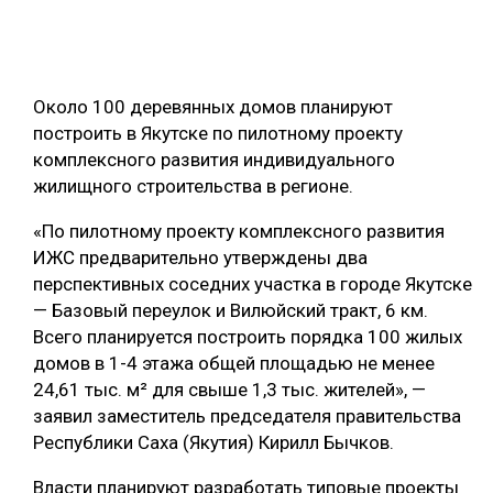
ОБРАБОТКА ДРЕВЕСИНЫ
ЦИФРОВАЯ СРЕДА
РУБРИКИ
Около 100 деревянных домов планируют
БИОЭНЕРГЕТИКА
построить в Якутске по пилотному проекту
ТЕМАТИЧЕСКИЕ ПРОЕКТЫ
ЛЕСОВОССТАНОВЛЕНИЕ И ЗАЩИТА
комплексного развития индивидуального
жилищного строительства в регионе.
ЛОГИСТИКА
ПОДБОРКИ СТАТЕЙ
ПРОИЗВОДСТВО ДРЕВЕСНЫХ ПЛИТ
«По пилотному проекту комплексного развития
ИЖС предварительно утверждены два
ЦБП
перспективных соседних участка в городе Якутске
— Базовый переулок и Вилюйский тракт, 6 км.
КОМПЛЕКСНАЯ ПЕРЕРАБОТКА
Всего планируется построить порядка 100 жилых
домов в 1-4 этажа общей площадью не менее
ЛЕСОПИЛЕНИЕ
24,61 тыс. м² для свыше 1,3 тыс. жителей», —
ДЕРЕВЯННОЕ ДОМОСТРОЕНИЕ
заявил заместитель председателя правительства
Республики Саха (Якутия) Кирилл Бычков.
БЕЗОПАСНОЕ ПРОИЗВОДСТВО
Власти планируют разработать типовые проекты
СОРТИРОВКА ДРЕВЕСИНЫ