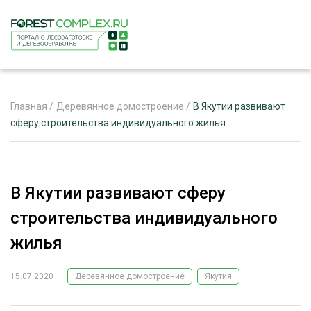
Главная
/
Деревянное домостроение
/
В Якутии развивают
сферу строительства индивидуального жилья
ЖУРНАЛ «ЛЕСНОЙ КОМПЛЕКС»
О ПРОЕКТЕ
В Якутии развивают сферу
РЕКЛАМОДАТЕЛЯМ
строительства индивидуального
жилья
15.07.2020
Деревянное домостроение
Якутия
ЛЕСНОЕ ХОЗЯЙСТВО
ЭКСПЕРТНОЕ МНЕНИЕ
ЛЕСОЗАГОТОВКА