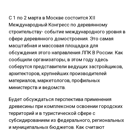
ОБРАБОТКА ДРЕВЕСИНЫ
С 1 по 2 марта в Москве состоится ХII
ЦИФРОВАЯ СРЕДА
РУБРИКИ
Международный Конгресс по деревянному
БИОЭНЕРГЕТИКА
строительству- событие международного уровня в
ТЕМАТИЧЕСКИЕ ПРОЕКТЫ
сфере деревянного домостроения. Это самая
ЛЕСОВОССТАНОВЛЕНИЕ И ЗАЩИТА
масштабная и массовая площадка для
ЛОГИСТИКА
обсуждения этого направления ЛПК В России. Как
ПОДБОРКИ СТАТЕЙ
сообщили организаторы, в этом году здесь
ПРОИЗВОДСТВО ДРЕВЕСНЫХ ПЛИТ
соберутся представители ведущих застройщиков,
ЦБП
архитекторов, крупнейших производителей
материалов, маркетологов, профильных
КОМПЛЕКСНАЯ ПЕРЕРАБОТКА
министерств и ведомств.
ЛЕСОПИЛЕНИЕ
Будет обсуждаться перспектива применения
древесины при комплексном освоении городских
ДЕРЕВЯННОЕ ДОМОСТРОЕНИЕ
территорий и в туристической сфере с
БЕЗОПАСНОЕ ПРОИЗВОДСТВО
субсидированием из федерального, региональных
и муниципальных бюджетов. Как считают
СОРТИРОВКА ДРЕВЕСИНЫ