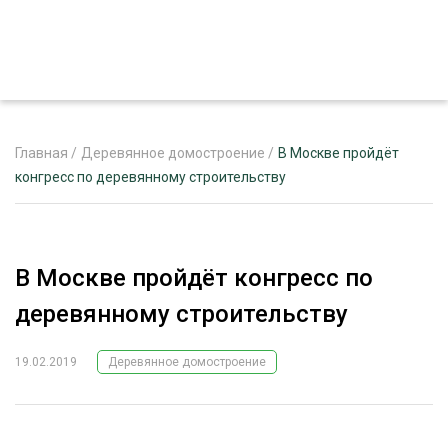
Главная
/
Деревянное домостроение
/
В Москве пройдёт
конгресс по деревянному строительству
ЖУРНАЛ «ЛЕСНОЙ КОМПЛЕКС»
О ПРОЕКТЕ
В Москве пройдёт конгресс по
РЕКЛАМОДАТЕЛЯМ
деревянному строительству
19.02.2019
Деревянное домостроение
ЛЕСНОЕ ХОЗЯЙСТВО
ЭКСПЕРТНОЕ МНЕНИЕ
ЛЕСОЗАГОТОВКА