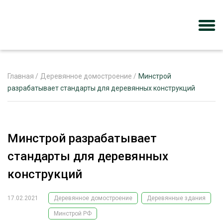
Главная
/
Деревянное домостроение
/
Минстрой
разрабатывает стандарты для деревянных конструкций
ЖУРНАЛ «ЛЕСНОЙ КОМПЛЕКС»
О ПРОЕКТЕ
Минстрой разрабатывает
РЕКЛАМОДАТЕЛЯМ
стандарты для деревянных
конструкций
17.02.2021
Деревянное домостроение
Деревянные здания
ЛЕСНОЕ ХОЗЯЙСТВО
ЭКСПЕРТНОЕ МНЕНИЕ
Минстрой РФ
ЛЕСОЗАГОТОВКА