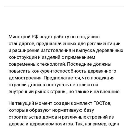
ОБРАБОТКА ДРЕВЕСИНЫ
ЦИФРОВАЯ СРЕДА
РУБРИКИ
БИОЭНЕРГЕТИКА
Минстрой РФ ведёт работу по созданию
ТЕМАТИЧЕСКИЕ ПРОЕКТЫ
ЛЕСОВОССТАНОВЛЕНИЕ И ЗАЩИТА
стандартов, предназначенных для регламентации
ЛОГИСТИКА
и расширения изготовления и выпуска деревянных
ПОДБОРКИ СТАТЕЙ
конструкций и изделий с применением
ПРОИЗВОДСТВО ДРЕВЕСНЫХ ПЛИТ
современных технологий. Последние должны
ЦБП
повысить конкурентоспособность деревянного
домостроения. Предполагается, что продукция
отрасли должна поступать не только на
КОМПЛЕКСНАЯ ПЕРЕРАБОТКА
внутренний рынок страны, но также и на внешние.
ЛЕСОПИЛЕНИЕ
На текущий момент создан комплект ГОСТов,
ДЕРЕВЯННОЕ ДОМОСТРОЕНИЕ
которые образуют нормативную базу
БЕЗОПАСНОЕ ПРОИЗВОДСТВО
строительства домов и различных строений из
дерева и деревокомпозитов. Так, например, один
СОРТИРОВКА ДРЕВЕСИНЫ