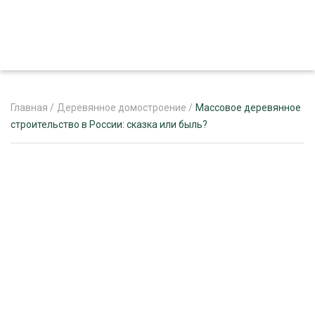
Главная
/
Деревянное домостроение
/
Массовое деревянное
строительство в России: сказка или быль?
ЖУРНАЛ «ЛЕСНОЙ КОМПЛЕКС»
О ПРОЕКТЕ
РЕКЛАМОДАТЕЛЯМ
ЛЕСНОЕ ХОЗЯЙСТВО
ЭКСПЕРТНОЕ МНЕНИЕ
ЛЕСОЗАГОТОВКА