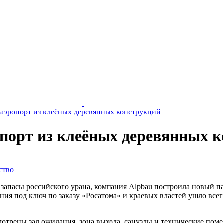
 аэропорт из клеёных деревянных конструкций
опорт из клеёных деревянных 
ство
 запасы российского урана, компания Alpbau построила новый 
ания под ключ по заказу «Росатома» и краевых властей ушло все
отрены зал ожидания, зона выхода, санузлы и технические помещ