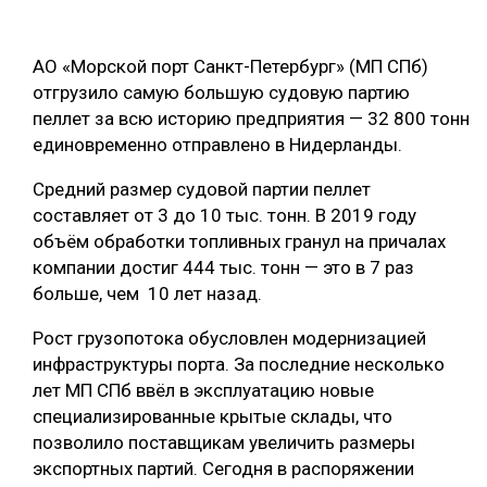
ОБРАБОТКА ДРЕВЕСИНЫ
АО «Морской порт Санкт-Петербург» (МП СПб)
ЦИФРОВАЯ СРЕДА
РУБРИКИ
отгрузило самую большую судовую партию
БИОЭНЕРГЕТИКА
пеллет за всю историю предприятия — 32 800 тонн
ТЕМАТИЧЕСКИЕ ПРОЕКТЫ
единовременно отправлено в Нидерланды.
ЛЕСОВОССТАНОВЛЕНИЕ И ЗАЩИТА
ЛОГИСТИКА
Средний размер судовой партии пеллет
ПОДБОРКИ СТАТЕЙ
составляет от 3 до 10 тыс. тонн. В 2019 году
ПРОИЗВОДСТВО ДРЕВЕСНЫХ ПЛИТ
объём обработки топливных гранул на причалах
ЦБП
компании достиг 444 тыс. тонн — это в 7 раз
больше, чем 10 лет назад.
КОМПЛЕКСНАЯ ПЕРЕРАБОТКА
Рост грузопотока обусловлен модернизацией
инфраструктуры порта. За последние несколько
ЛЕСОПИЛЕНИЕ
лет МП СПб ввёл в эксплуатацию новые
ДЕРЕВЯННОЕ ДОМОСТРОЕНИЕ
специализированные крытые склады, что
позволило поставщикам увеличить размеры
БЕЗОПАСНОЕ ПРОИЗВОДСТВО
экспортных партий. Сегодня в распоряжении
СОРТИРОВКА ДРЕВЕСИНЫ