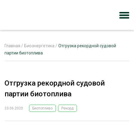
Главная
/
Биоэнергетика
/
Отгрузка рекордной судовой
партии биотоплива
ЖУРНАЛ «ЛЕСНОЙ КОМПЛЕКС»
О ПРОЕКТЕ
Отгрузка рекордной судовой
РЕКЛАМОДАТЕЛЯМ
партии биотоплива
23.06.2020
Биотопливо
Рекорд
ЛЕСНОЕ ХОЗЯЙСТВО
ЭКСПЕРТНОЕ МНЕНИЕ
ЛЕСОЗАГОТОВКА