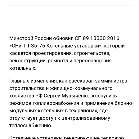
ОБРАБОТКА ДРЕВЕСИНЫ
ЦИФРОВАЯ СРЕДА
РУБРИКИ
БИОЭНЕРГЕТИКА
Минстрой России обновил СП 89.13330.2016
ТЕМАТИЧЕСКИЕ ПРОЕКТЫ
ЛЕСОВОССТАНОВЛЕНИЕ И ЗАЩИТА
«СНиП II-35-76 Котельные установки», который
касается проектирования, строительства,
ЛОГИСТИКА
ПОДБОРКИ СТАТЕЙ
реконструкции, ремонта и переоснащения
ПРОИЗВОДСТВО ДРЕВЕСНЫХ ПЛИТ
котельных.
ЦБП
Главные изменения, как рассказал замминистра
строительства и жилищно-коммунального
КОМПЛЕКСНАЯ ПЕРЕРАБОТКА
хозяйства РФ Сергей Музыченко, коснулись
режимов топливоснабжения и применения блочно-
ЛЕСОПИЛЕНИЕ
модульных котельных в тех районах, где
ДЕРЕВЯННОЕ ДОМОСТРОЕНИЕ
отсутствует доступ к централизованному
теплоснабжению.
БЕЗОПАСНОЕ ПРОИЗВОДСТВО
СОРТИРОВКА ДРЕВЕСИНЫ
Котельные установки, генерирующие тепловую