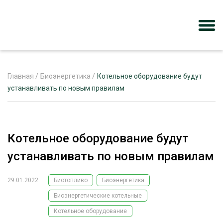
Главная
/
Биоэнергетика
/
Котельное оборудование будут
устанавливать по новым правилам
ЖУРНАЛ «ЛЕСНОЙ КОМПЛЕКС»
О ПРОЕКТЕ
Котельное оборудование будут
РЕКЛАМОДАТЕЛЯМ
устанавливать по новым правилам
29.01.2022
Биотопливо
Биоэнергетика
Биоэнергетические котельные
ЛЕСНОЕ ХОЗЯЙСТВО
ЭКСПЕРТНОЕ МНЕНИЕ
Котельное оборудование
ЛЕСОЗАГОТОВКА