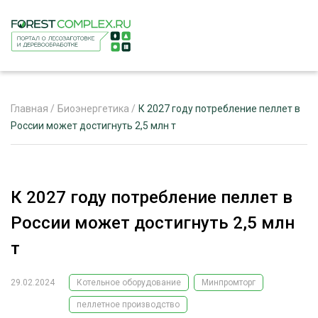
Главная
/
Биоэнергетика
/
К 2027 году потребление пеллет в
России может достигнуть 2,5 млн т
ЖУРНАЛ «ЛЕСНОЙ КОМПЛЕКС»
О ПРОЕКТЕ
К 2027 году потребление пеллет в
РЕКЛАМОДАТЕЛЯМ
России может достигнуть 2,5 млн
т
29.02.2024
Котельное оборудование
Минпромторг
ЛЕСНОЕ ХОЗЯЙСТВО
ЭКСПЕРТНОЕ МНЕНИЕ
пеллетное производство
ЛЕСОЗАГОТОВКА