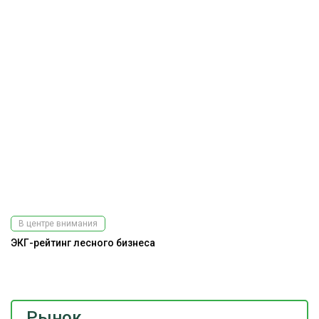
В центре внимания
ЭКГ-рейтинг лесного бизнеса
До
г
Рынок