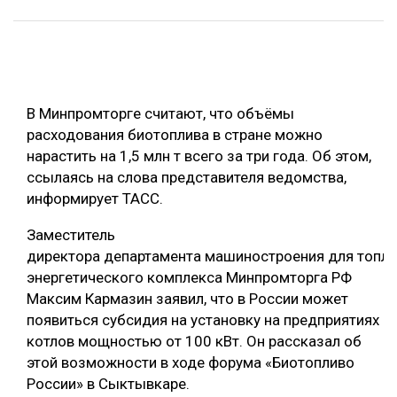
ОБРАБОТКА ДРЕВЕСИНЫ
ЦИФРОВАЯ СРЕДА
РУБРИКИ
БИОЭНЕРГЕТИКА
В Минпромторге считают, что объёмы
ТЕМАТИЧЕСКИЕ ПРОЕКТЫ
ЛЕСОВОССТАНОВЛЕНИЕ И ЗАЩИТА
расходования биотоплива в стране можно
ЛОГИСТИКА
нарастить на 1,5 млн т всего за три года. Об этом,
ПОДБОРКИ СТАТЕЙ
ссылаясь на слова представителя ведомства,
ПРОИЗВОДСТВО ДРЕВЕСНЫХ ПЛИТ
информирует ТАСС.
ЦБП
Заместитель
директора департамента машиностроения для топли
КОМПЛЕКСНАЯ ПЕРЕРАБОТКА
энергетического комплекса Минпромторга РФ
ЛЕСОПИЛЕНИЕ
Максим Кармазин заявил, что в России может
появиться субсидия на установку на предприятиях
ДЕРЕВЯННОЕ ДОМОСТРОЕНИЕ
котлов мощностью от 100 кВт. Он рассказал об
БЕЗОПАСНОЕ ПРОИЗВОДСТВО
этой возможности в ходе форума «Биотопливо
России» в Сыктывкаре.
СОРТИРОВКА ДРЕВЕСИНЫ