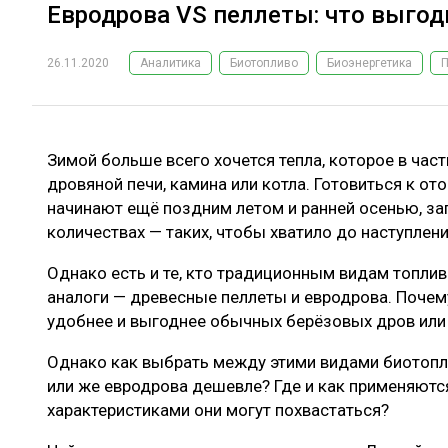
Евродрова VS пеллеты: что выгод
26.11.2020
Аналитика
Биотопливо
Биоэнергетика
Зимой больше всего хочется тепла, которое в час
дровяной печи, камина или котла. Готовиться к о
начинают ещё поздним летом и ранней осенью, за
количествах — таких, чтобы хватило до наступлени
Однако есть и те, кто традиционным видам топли
аналоги — древесные пеллеты и евродрова. Почему
удобнее и выгоднее обычных берёзовых дров или 
Однако как выбрать между этими видами биотопли
или же евродрова дешевле? Где и как применяютс
характеристиками они могут похвастаться?