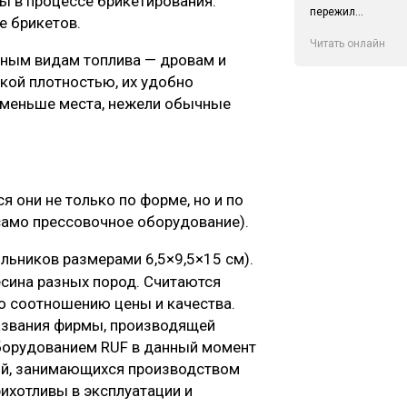
ы в процессе брикетирования.
пережил...
е брикетов.
Читать онлайн
ным видам топлива — дровам и
кой плотностью, их удобно
ы меньше места, нежели обычные
и
 они не только по форме, но и по
 само прессовочное оборудование).
льников размерами 6,5×9,5×15 см).
сина разных пород. Считаются
о соотношению цены и качества.
названия фирмы, производящей
борудованием RUF в данный момент
ий, занимающихся производством
ихотливы в эксплуатации и