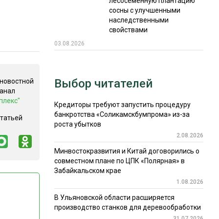
лесосеменную плантацию
сосны с улучшенными
наследственными
свойствами
03.08.2026
Выбор читателей
 новостной
канал
плекс"
Кредиторы требуют запустить процедуру
банкротства «Соликамскбумпрома» из-за
статьей
роста убытков
2.08.2026
Минвостокразвития и Китай договорились о
совместном плане по ЦПК «Полярная» в
Забайкальском крае
1.08.2026
В Ульяновской области расширяется
производство станков для деревообработки
31.07.2026