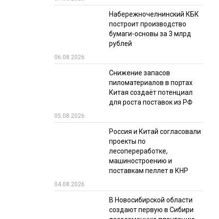
Набережночелнинский КБК
РЫНКИ СБЫТА
построит производство
В УСЛОВИЯХ САНКЦИЙ
бумаги-основы за 3 млрд
рублей
06.08.2026
Снижение запасов
пиломатериалов в портах
Китая создаёт потенциал
для роста поставок из РФ
05.08.2026
ИТОГИ МЕРОПРИЯТИЙ
Россия и Китай согласовали
проекты по
лесопереработке,
машиностроению и
поставкам пеллет в КНР
04.08.2026
В Новосибирской области
создают первую в Сибири