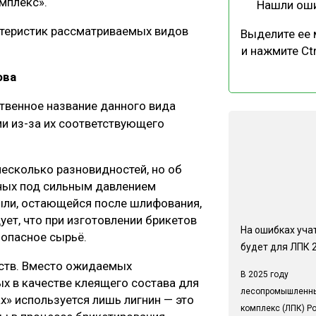
мплекс».
Нашли ош
ктеристик рассматриваемых видов
Выделите ее
и нажмите Ctr
ова
ственное название данного вида
и из-за их соответствующего
несколько разновидностей, но об
нных под сильным давлением
ыли, остающейся после шлифования,
дует, что при изготовлении брикетов
На ошибках учат
зопасное сырьё.
будет для ЛПК 
еств. Вместо ожидаемых
В 2025 году
ых в качестве клеящего состава для
лесопромышленн
ах» используется лишь лигнин — это
комплекс (ЛПК) Р