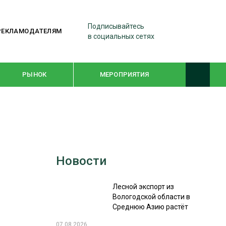
Подписывайтесь
РЕКЛАМОДАТЕЛЯМ
в социальных сетях
РЫНОК
МЕРОПРИЯТИЯ
ТЕМАТИЧЕСКИЕ ПРОЕКТЫ
ЛЕСДРЕВМАШ 2022
Новости
WOODEX-2021
Лесной экспорт из
ПОДБОРКИ СТАТЕЙ
Вологодской области в
Среднюю Азию растёт
СУШКА ДРЕВЕСИНЫ
07.08.2026