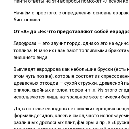
Найти ответы на эти вопросы поможет «Лесной ко
Начнём с простого: с определения основных хара
биотоплива.
От «А» до «Я»: что представляют собой евродр
— это звучит гордо, однако это не един
Евродрова
топлива. Иначе их называют топливными брикетам
внешнего вида.
Выглядят евродрова как небольшие бруски (есть 
этом чуть позже), которые состоят из спрессова
древесных отходов — сухой стружки, древесной п
опилок, хвойных иголок, торфа и т .п. Из этого сле
используются лишь натуральное экологически бе
Да, в составе евродров нет никаких вредных вещ
формальдегидов, клеёв и смол, часто используем
различных древесных плит, фанеры и пр., в «бруск