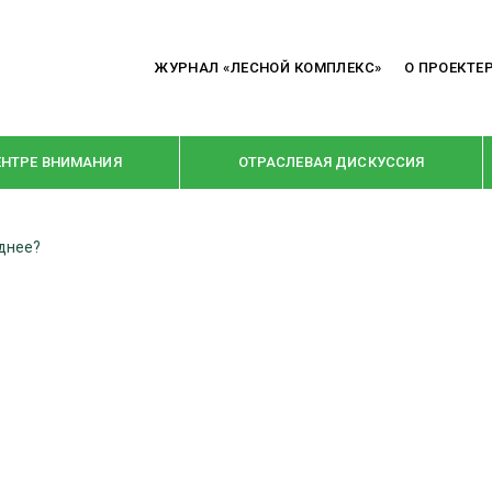
ЖУРНАЛ «ЛЕСНОЙ КОМПЛЕКС»
О ПРОЕКТЕ
ЕНТРЕ ВНИМАНИЯ
ОТРАСЛЕВАЯ ДИСКУССИЯ
однее?
РУБРИКИ
Я ПЕРЕРАБОТКА
НОВОСТИ
Е
КРУПНЫМ ПЛАНОМ
ОЕ ДОМОСТРОЕНИЕ
ВЗГЛЯД ИЗНУТРИ
 ПРОИЗВОДСТВО
В ЦЕНТРЕ ВНИМАНИЯ
 ДРЕВЕСИНЫ
ПРЕДПРИЯТИЯ ЛПК