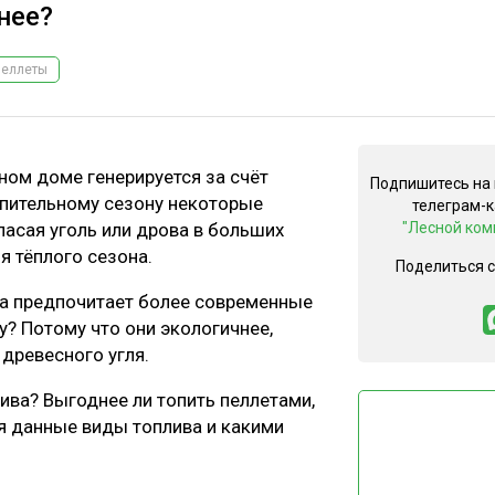
нее?
Пеллеты
тном доме генерируется за счёт
Подпишитесь на
топительному сезону некоторые
телеграм-
пасая уголь или дрова в больших
"Лесной ком
я тёплого сезона.
Поделиться 
ва предпочитает более современные
? Потому что они экологичнее,
древесного угля.
ва? Выгоднее ли топить пеллетами,
я данные виды топлива и какими