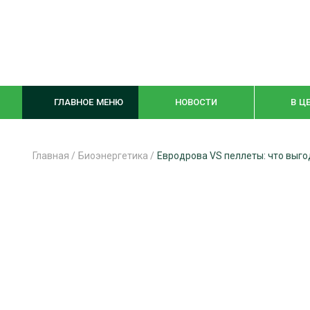
ГЛАВНОЕ МЕНЮ
НОВОСТИ
В Ц
Главная
/
Биоэнергетика
/
Евродрова VS пеллеты: что выг
ЛЕСНОЕ ХОЗЯЙСТВО
КОМПЛЕКСНА
ЛЕСОЗАГОТОВКА
ЛЕСОПИЛЕНИ
ОБРАБОТКА ДРЕВЕСИНЫ
ДЕРЕВЯНН
ЦИФРОВАЯ СРЕДА
БЕЗОПАСНОЕ
БИОЭНЕРГЕТИКА
СОРТИРОВКА