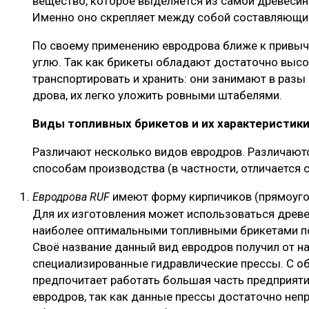
вещество, которое выделяется из самой древесин
Именно оно скрепляет между собой составляющи
По своему применению евродрова ближе к привыч
углю. Так как брикеты обладают достаточно высо
транспортировать и хранить: они занимают в раз
дрова, их легко уложить ровными штабелями.
Виды топливных брикетов и их характеристик
Различают несколько видов евродров. Различаются
способам производства (в частности, отличается
имеют форму кирпичиков (прямоуго
Евродрова RUF
Для их изготовления может использоваться древе
наиболее оптимальными топливными брикетами п
Своё название данный вид евродров получил от 
специализированные гидравлические прессы. С о
предпочитает работать большая часть предприят
евродров, так как данные прессы достаточно непр