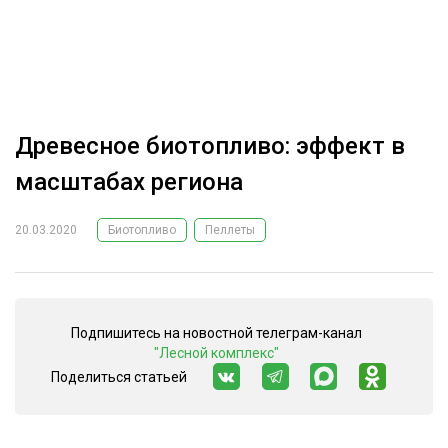
ОБРАБОТКА ДРЕВЕСИНЫ
ЦИФРОВАЯ СРЕДА
РУБРИКИ
БИОЭНЕРГЕТИКА
ТЕМАТИЧЕСКИЕ ПРОЕКТЫ
ЛЕСОВОССТАНОВЛЕНИЕ И ЗАЩИТА
Древесное биотопливо: эффект в
ЛОГИСТИКА
масштабах региона
ПОДБОРКИ СТАТЕЙ
ПРОИЗВОДСТВО ДРЕВЕСНЫХ ПЛИТ
20.03.2020
Биотопливо
Пеллеты
ЦБП
КОМПЛЕКСНАЯ ПЕРЕРАБОТКА
Подпишитесь на новостной телеграм-канал
ЛЕСОПИЛЕНИЕ
"Лесной комплекс"
ДЕРЕВЯННОЕ ДОМОСТРОЕНИЕ
Поделиться статьей
БЕЗОПАСНОЕ ПРОИЗВОДСТВО
СОРТИРОВКА ДРЕВЕСИНЫ