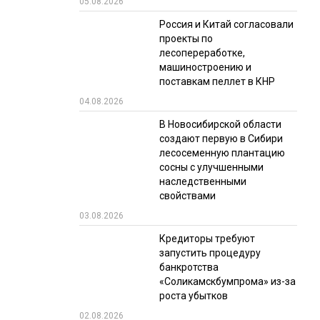
05.08.2026
РЫНКИ СБЫТА
Россия и Китай согласовали
проекты по
В УСЛОВИЯХ САНКЦИЙ
лесопереработке,
машиностроению и
поставкам пеллет в КНР
04.08.2026
В Новосибирской области
создают первую в Сибири
лесосеменную плантацию
сосны с улучшенными
ИТОГИ МЕРОПРИЯТИЙ
наследственными
свойствами
03.08.2026
Кредиторы требуют
запустить процедуру
банкротства
«Соликамскбумпрома» из-за
роста убытков
02.08.2026