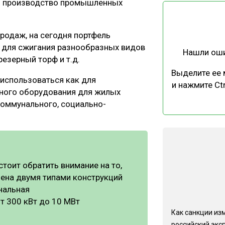
 и производство промышленных
продаж, на сегодня портфель
 для сжигания разнообразных видов
Нашли ош
резерный торф и т.д.
Выделите ее
использоваться как для
и нажмите Ctr
льного оборудования для жилых
оммунального, социально-
стоит обратить внимание на то,
лена двумя типами конструкций
нальная
т 300 кВт до 10 МВт
Как санкции из
российский экс