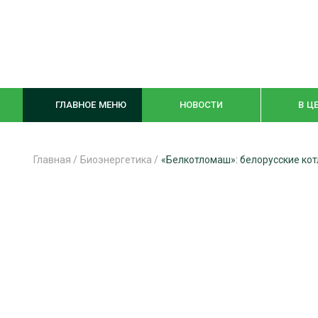
ГЛАВНОЕ МЕНЮ
НОВОСТИ
В Ц
Главная
/
Биоэнергетика
/
«Белкотломаш»: белорусские ко
ЛЕСНОЕ ХОЗЯЙСТВО
КОМПЛЕКСНА
ЛЕСОЗАГОТОВКА
ЛЕСОПИЛЕНИ
ОБРАБОТКА ДРЕВЕСИНЫ
ДЕРЕВЯНН
ЦИФРОВАЯ СРЕДА
БЕЗОПАСНОЕ
БИОЭНЕРГЕТИКА
СОРТИРОВКА