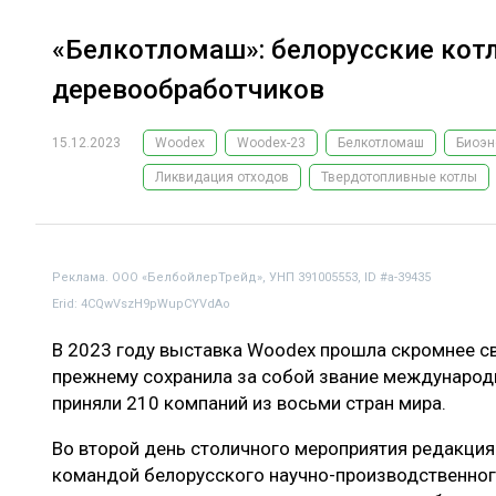
«Белкотломаш»: белорусские кот
деревообработчиков
15.12.2023
Woodex
Woodex-23
Белкотломаш
Биоэн
Ликвидация отходов
Твердотопливные котлы
Реклама. ООО «БелбойлерТрейд», УНП 391005553, ID #a-39435
Erid: 4CQwVszH9pWupCYVdAo
В 2023 году выставка Woodex прошла скромнее с
прежнему сохранила за собой звание международн
приняли 210 компаний из восьми стран мира.
Во второй день столичного мероприятия редакция
командой белорусского научно-производственног