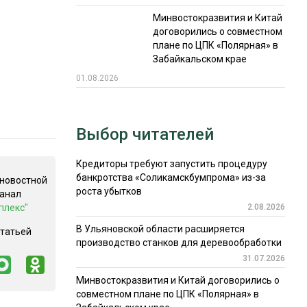
Минвостокразвития и Китай
договорились о совместном
плане по ЦПК «Полярная» в
Забайкальском крае
01.08.2026
Выбор читателей
Кредиторы требуют запустить процедуру
банкротства «Соликамскбумпрома» из-за
 новостной
роста убытков
канал
плекс"
2.08.2026
В Ульяновской области расширяется
статьей
производство станков для деревообработки
31.07.2026
Минвостокразвития и Китай договорились о
совместном плане по ЦПК «Полярная» в