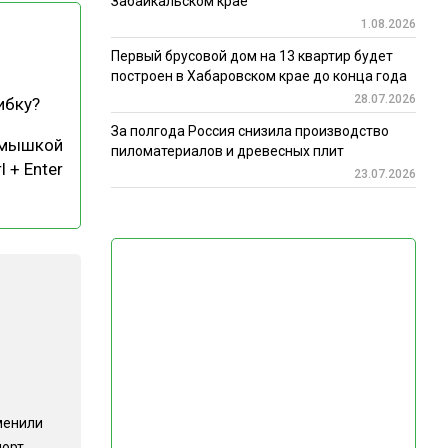
Забайкальском крае
1.08.2026
Первый брусовой дом на 13 квартир будет
построен в Хабаровском крае до конца года
28.07.2026
ибку?
За полгода Россия снизила производство
 мышкой
пиломатериалов и древесных плит
l + Enter
23.07.2026
менили
порт