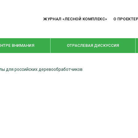
ЖУРНАЛ «ЛЕСНОЙ КОМПЛЕКС»
О ПРОЕКТЕ
ЕНТРЕ ВНИМАНИЯ
ОТРАСЛЕВАЯ ДИСКУССИЯ
тлы для российских деревообработчиков
РУБРИКИ
Я ПЕРЕРАБОТКА
НОВОСТИ
Е
КРУПНЫМ ПЛАНОМ
ОЕ ДОМОСТРОЕНИЕ
ВЗГЛЯД ИЗНУТРИ
 ПРОИЗВОДСТВО
В ЦЕНТРЕ ВНИМАНИЯ
 ДРЕВЕСИНЫ
ПРЕДПРИЯТИЯ ЛПК