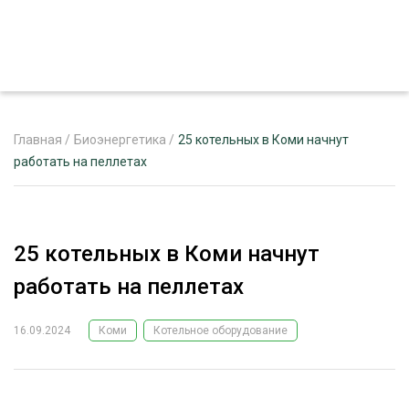
Главная
/
Биоэнергетика
/
25 котельных в Коми начнут
работать на пеллетах
ЖУРНАЛ «ЛЕСНОЙ КОМПЛЕКС»
О ПРОЕКТЕ
25 котельных в Коми начнут
РЕКЛАМОДАТЕЛЯМ
работать на пеллетах
16.09.2024
Коми
Котельное оборудование
ЛЕСНОЕ ХОЗЯЙСТВО
ЭКСПЕРТНОЕ МНЕНИЕ
ЛЕСОЗАГОТОВКА