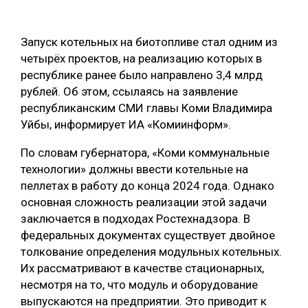
ОБРАБОТКА ДРЕВЕСИНЫ
Запуск котельных на биотопливе стал одним из
ЦИФРОВАЯ СРЕДА
РУБРИКИ
четырёх проектов, на реализацию которых в
БИОЭНЕРГЕТИКА
республике ранее было направлено 3,4 млрд
ТЕМАТИЧЕСКИЕ ПРОЕКТЫ
рублей. Об этом, ссылаясь на заявление
ЛЕСОВОССТАНОВЛЕНИЕ И ЗАЩИТА
республиканским СМИ главы Коми Владимира
ЛОГИСТИКА
Уйбы, информирует ИА «Комиинформ».
ПОДБОРКИ СТАТЕЙ
ПРОИЗВОДСТВО ДРЕВЕСНЫХ ПЛИТ
По словам губернатора, «Коми коммунальные
ЦБП
технологии» должны ввести котельные на
пеллетах в работу до конца 2024 года. Однако
основная сложность реализации этой задачи
КОМПЛЕКСНАЯ ПЕРЕРАБОТКА
заключается в подходах Ростехнадзора. В
ЛЕСОПИЛЕНИЕ
федеральных документах существует двойное
толкование определения модульных котельных.
ДЕРЕВЯННОЕ ДОМОСТРОЕНИЕ
Их рассматривают в качестве стационарных,
БЕЗОПАСНОЕ ПРОИЗВОДСТВО
несмотря на то, что модуль и оборудование
выпускаются на предприятии. Это приводит к
СОРТИРОВКА ДРЕВЕСИНЫ