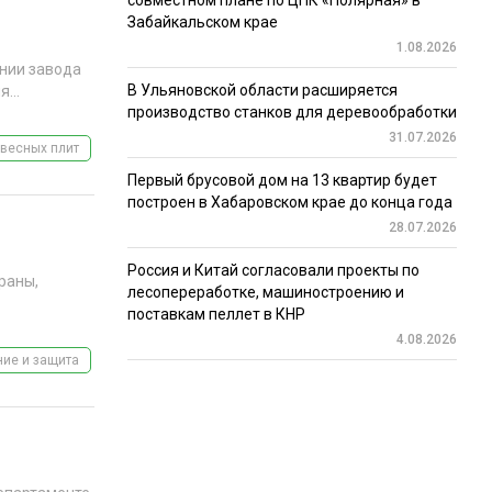
совместном плане по ЦПК «Полярная» в
Забайкальском крае
1.08.2026
нии завода
В Ульяновской области расширяется
...
производство станков для деревообработки
31.07.2026
весных плит
Первый брусовой дом на 13 квартир будет
построен в Хабаровском крае до конца года
28.07.2026
Россия и Китай согласовали проекты по
раны,
лесопереработке, машиностроению и
поставкам пеллет в КНР
4.08.2026
ие и защита