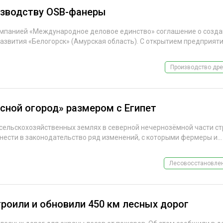
изводству OSB-фанеры
омпанией «Международное деловое единство» соглашение о созда
вития «Белогорск» (Амурская область). С открытием предприятия
Производство дре
сной огород» размером с Египет
сельскохозяйственных землях в северной нечернозёмной части ст
внести в законодательство ряд изменений, с которыми фермеры и...
Лесовосстановлен
троили и обновили 450 км лесных дорог