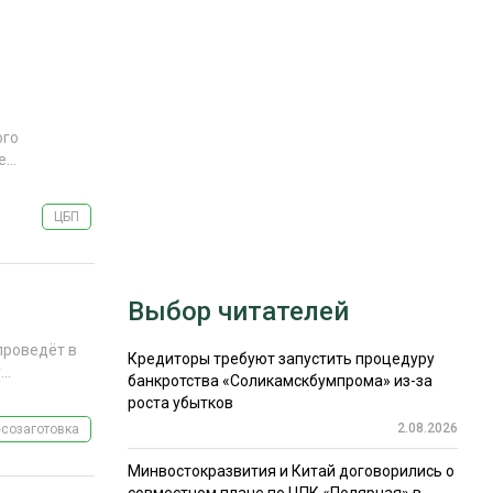
РЫНКИ СБЫТА
В УСЛОВИЯХ САНКЦИЙ
ого
...
ЦБП
ИТОГИ МЕРОПРИЯТИЙ
Выбор читателей
проведёт в
Кредиторы требуют запустить процедуру
..
банкротства «Соликамскбумпрома» из-за
роста убытков
2.08.2026
созаготовка
Минвостокразвития и Китай договорились о