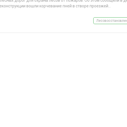
лесных дорог для охраны лесов от пожаров. Об этом сообщили в 
реконструкции вошли корчевание пней в створе проезжей...
Лесовосстановлен