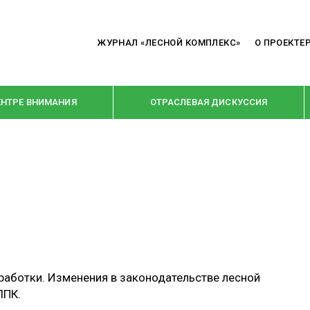
ЖУРНАЛ «ЛЕСНОЙ КОМПЛЕКС»
О ПРОЕКТЕ
ЕНТРЕ ВНИМАНИЯ
ОТРАСЛЕВАЯ ДИСКУССИЯ
РУБРИКИ
Я ПЕРЕРАБОТКА
НОВОСТИ
Е
КРУПНЫМ ПЛАНОМ
ОЕ ДОМОСТРОЕНИЕ
ВЗГЛЯД ИЗНУТРИ
 ПРОИЗВОДСТВО
В ЦЕНТРЕ ВНИМАНИЯ
работки. Изменения в законодательстве лесной
ЛПК.
 ДРЕВЕСИНЫ
ПРЕДПРИЯТИЯ ЛПК