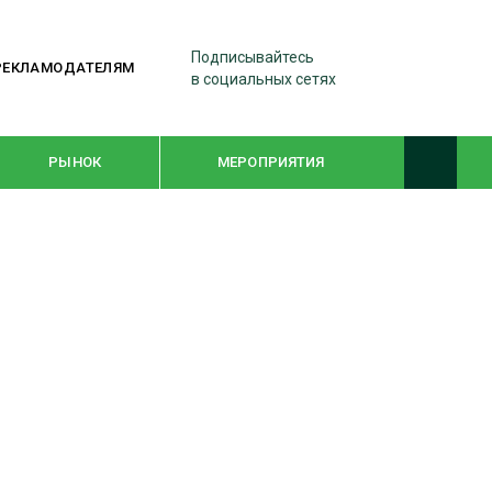
Подписывайтесь
РЕКЛАМОДАТЕЛЯМ
в социальных сетях
РЫНОК
МЕРОПРИЯТИЯ
ТЕМАТИЧЕСКИЕ ПРОЕКТЫ
ЛЕСДРЕВМАШ 2022
WOODEX-2021
ПОДБОРКИ СТАТЕЙ
СУШКА ДРЕВЕСИНЫ