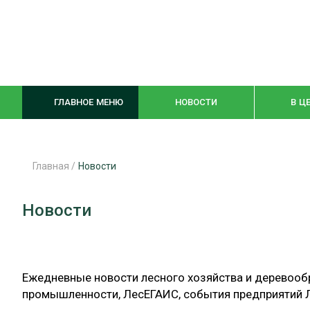
ГЛАВНОЕ МЕНЮ
НОВОСТИ
В Ц
Главная
/
Новости
ЛЕСНОЕ ХОЗЯЙСТВО
КОМПЛЕКСНА
Новости
ЛЕСОЗАГОТОВКА
ЛЕСОПИЛЕНИ
ОБРАБОТКА ДРЕВЕСИНЫ
ДЕРЕВЯНН
ЦИФРОВАЯ СРЕДА
БЕЗОПАСНОЕ
Ежедневные новости лесного хозяйства и деревооб
промышленности, ЛесЕГАИС, события предприятий 
БИОЭНЕРГЕТИКА
СОРТИРОВКА