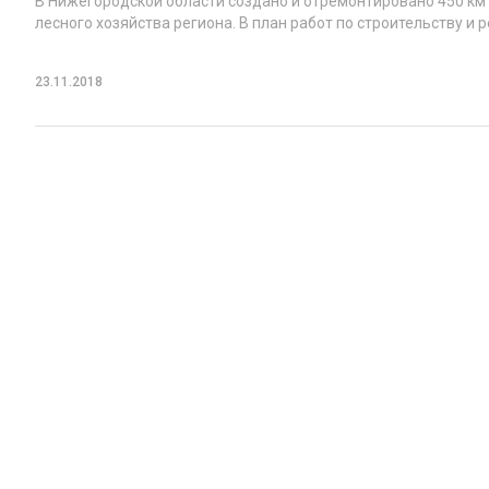
В Нижегородской области создано и отремонтировано 450 км 
лесного хозяйства региона. В план работ по строительству и 
23.11.2018