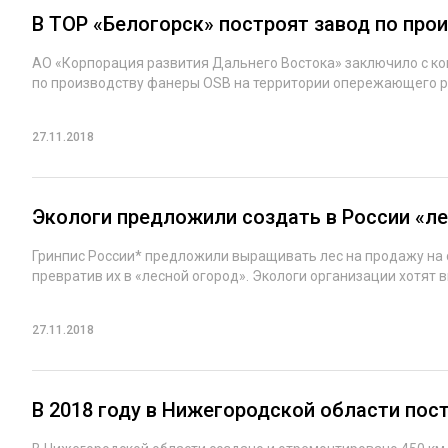
В ТОР «Белогорск» построят завод по про
АО «Корпорация развития Дальнего Востока» заключило с к
по производству фанеры OSB на территории опережающего раз
27.11.2018
Экологи предложили создать в России «ле
Гринпис России* предложили выращивать лес на продажу на 
превратив их в «лесной огород». Экологи организации хотят 
27.11.2018
В 2018 году в Нижегородской области пос