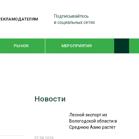
Подписывайтесь
РЕКЛАМОДАТЕЛЯМ
в социальных сетях
РЫНОК
МЕРОПРИЯТИЯ
ТЕМАТИЧЕСКИЕ ПРОЕКТЫ
ЛЕСДРЕВМАШ 2022
Новости
WOODEX-2021
Лесной экспорт из
ПОДБОРКИ СТАТЕЙ
Вологодской области в
Среднюю Азию растёт
СУШКА ДРЕВЕСИНЫ
07.08.2026