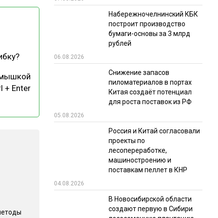
Набережночелнинский КБК
РЫНКИ СБЫТА
построит производство
В УСЛОВИЯХ САНКЦИЙ
бумаги-основы за 3 млрд
рублей
ибку?
06.08.2026
Снижение запасов
 мышкой
пиломатериалов в портах
l + Enter
Китая создаёт потенциал
для роста поставок из РФ
05.08.2026
ИТОГИ МЕРОПРИЯТИЙ
Россия и Китай согласовали
проекты по
лесопереработке,
машиностроению и
поставкам пеллет в КНР
04.08.2026
В Новосибирской области
создают первую в Сибири
методы