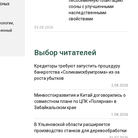
лесосеменную плантацию
есных
сосны с улучшенными
наследственными
свойствами
ологии,
03.08.2026
твенный
Выбор читателей
Кредиторы требуют запустить процедуру
банкротства «Соликамскбумпрома» из-за
роста убытков
2.08.2026
Минвостокразвития и Китай договорились о
совместном плане по ЦПК «Полярная» в
Забайкальском крае
1.08.2026
В Ульяновской области расширяется
производство станков для деревообработки
31.07.2026