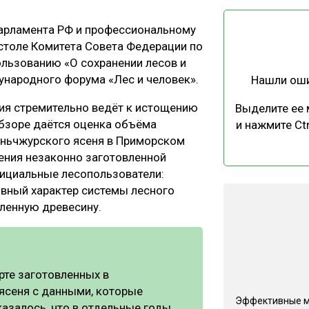
ЕВЕСИНЫ
РЫНОК
арламента РФ и профессиональному
ПРОИЗВОДСТВО
ТЕХНОЛОГИИ
столе Комитета Совета Федерации по
ОТРАСЛЕВАЯ ДИСКУССИЯ
льзованию «О сохранении лесов и
ународного форума «Лес и человек».
Нашли ош
ия стремительно ведёт к истощению
Выделите ее
обзоре даётся оценка объёма
и нажмите Ctr
аньчжурского ясеня в Приморском
ления незаконно заготовленной
КАЛЕНДАРЬ ВЫСТАВОК
фициальные лесопользователи:
вный характер системы лесного
вленную древесину.
те заготовленных в
ясеня с данными, которые
Эффективные 
азалось, что в отдельные годы