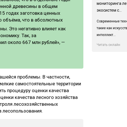
мониторинга л
енной древесины в общем
экосистем с...
15 годах заготовка ценных
 объёма, что в абсолютных
Современные техн
ны. Это негативно влияет как
такие как искусс
ономику. Так, за
интеллект...
л около 667 млн рублей», —
Читать онлайн
шейся проблемы. В частности,
мелкие самостоятельные территории
ть процедуру оценки качества
оценки качества лесного хозяйства
нтроля лесохозяйственных
а лесопользования.