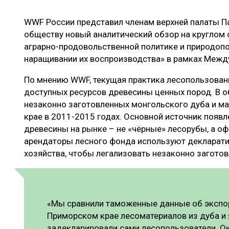
ЛЕСОВОССТАНОВЛЕНИЕ И ЗАЩИТА
СУШКА ДР
WWF России представил членам верхней палаты П
ЛОГИСТИКА
МЕБЕЛЬНОЕ 
обществу новый аналитический обзор на круглом 
ПРОИЗВОДСТВО ДРЕВЕСНЫХ ПЛИТ
аграрно-продовольственной политике и природопо
наращивании их воспроизводства» в рамках Межд
ЦБП
По мнению WWF, текущая практика лесопользован
доступных ресурсов древесины ценных пород. В 
ЭКСПЕРТНОЕ МНЕНИЕ
незаконно заготовленных монгольского дуба и м
крае в 2011-2015 годах. Основной источник появ
древесины на рынке – не «чёрные» лесорубы, а о
арендаторы лесного фонда используют декларати
хозяйства, чтобы легализовать незаконно загото
«Мы сравнили таможенные данные об экспор
Приморском крае лесоматериалов из дуба и 
задекларировали сами лесопользователи. Ок