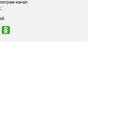
елеграм-канал
с"
ей