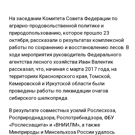
ОБРАБОТКА ДРЕВЕСИНЫ
На заседании Комитета Совета Федерации по
ЦИФРОВАЯ СРЕДА
РУБРИКИ
аграрно-продовольственной политике и
БИОЭНЕРГЕТИКА
природопользованию, которое прошло 23
ТЕМАТИЧЕСКИЕ ПРОЕКТЫ
октября, рассказали о результатах комплексной
ЛЕСОВОССТАНОВЛЕНИЕ И ЗАЩИТА
работы по сохранению и восстановлению лесов. В
ЛОГИСТИКА
ходе мероприятия руководитель Федерального
ПОДБОРКИ СТАТЕЙ
агентства лесного хозяйства Иван Валентик
ПРОИЗВОДСТВО ДРЕВЕСНЫХ ПЛИТ
рассказал, что, начиная с марта 2017 года, на
ЦБП
территориях Красноярского края, Томской,
Кемеровской и Иркутской области были
КОМПЛЕКСНАЯ ПЕРЕРАБОТКА
проведены работы по ликвидации очагов
сибирского шелкопряда.
ЛЕСОПИЛЕНИЕ
В результате совместных усилий Рослесхоза,
ДЕРЕВЯННОЕ ДОМОСТРОЕНИЕ
Росприроднадзора, Роспотребнадзора, ФБУ
БЕЗОПАСНОЕ ПРОИЗВОДСТВО
«Рослесзащита» и «ВНИИЛМ», а также
Минприроды и Минсельхоза России удалось
СОРТИРОВКА ДРЕВЕСИНЫ