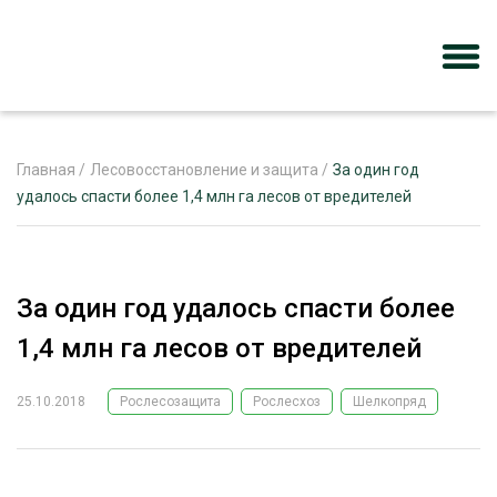
Главная
/
Лесовосстановление и защита
/
За один год
удалось спасти более 1,4 млн га лесов от вредителей
ЖУРНАЛ «ЛЕСНОЙ КОМПЛЕКС»
О ПРОЕКТЕ
За один год удалось спасти более
РЕКЛАМОДАТЕЛЯМ
1,4 млн га лесов от вредителей
25.10.2018
Рослесозащита
Рослесхоз
Шелкопряд
ЛЕСНОЕ ХОЗЯЙСТВО
ЭКСПЕРТНОЕ МНЕНИЕ
ЛЕСОЗАГОТОВКА