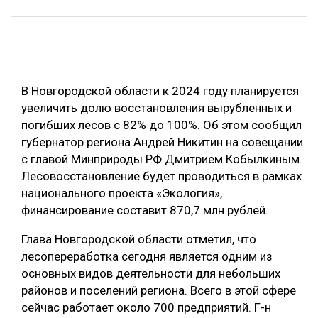
ОБРАБОТКА ДРЕВЕСИНЫ
ЦИФРОВАЯ СРЕДА
РУБРИКИ
БИОЭНЕРГЕТИКА
В Новгородской области к 2024 году планируется
ТЕМАТИЧЕСКИЕ ПРОЕКТЫ
ЛЕСОВОССТАНОВЛЕНИЕ И ЗАЩИТА
увеличить долю восстановления вырубленных и
ЛОГИСТИКА
погибших лесов с 82% до 100%. Об этом сообщил
ПОДБОРКИ СТАТЕЙ
губернатор региона Андрей Никитин на совещании
ПРОИЗВОДСТВО ДРЕВЕСНЫХ ПЛИТ
с главой Минприроды РФ Дмитрием Кобылкиным.
ЦБП
Лесовосстановление будет проводиться в рамках
национального проекта «Экология»,
финансирование составит 870,7 млн рублей.
КОМПЛЕКСНАЯ ПЕРЕРАБОТКА
ЛЕСОПИЛЕНИЕ
Глава Новгородской области отметил, что
лесопереработка сегодня является одним из
ДЕРЕВЯННОЕ ДОМОСТРОЕНИЕ
основных видов деятельности для небольших
БЕЗОПАСНОЕ ПРОИЗВОДСТВО
районов и поселений региона. Всего в этой сфере
сейчас работает около 700 предприятий. Г-н
СОРТИРОВКА ДРЕВЕСИНЫ