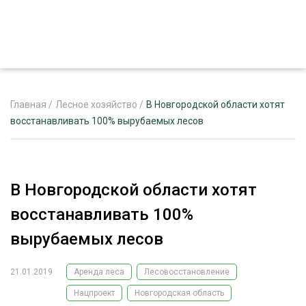
Главная
/
Лесное хозяйство
/
В Новгородской области хотят
восстанавливать 100% вырубаемых лесов
ЖУРНАЛ «ЛЕСНОЙ КОМПЛЕКС»
О ПРОЕКТЕ
В Новгородской области хотят
РЕКЛАМОДАТЕЛЯМ
восстанавливать 100%
вырубаемых лесов
21.01.2019
Аренда леса
Лесовосстановление
ЛЕСНОЕ ХОЗЯЙСТВО
ЭКСПЕРТНОЕ МНЕНИЕ
Нацпроект
Новгородская область
ЛЕСОЗАГОТОВКА