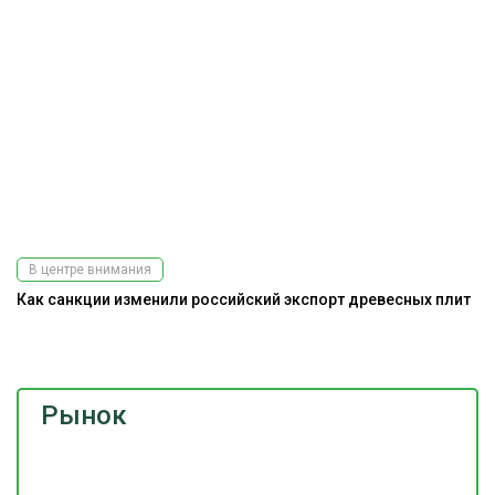
В центре внимания
Как санкции изменили российский экспорт древесных плит
Ра
э
Рынок