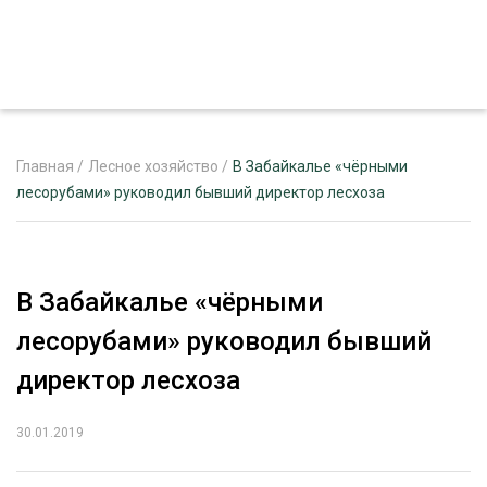
Главная
/
Лесное хозяйство
/
В Забайкалье «чёрными
лесорубами» руководил бывший директор лесхоза
ЖУРНАЛ «ЛЕСНОЙ КОМПЛЕКС»
О ПРОЕКТЕ
В Забайкалье «чёрными
РЕКЛАМОДАТЕЛЯМ
лесорубами» руководил бывший
директор лесхоза
30.01.2019
ЛЕСНОЕ ХОЗЯЙСТВО
ЭКСПЕРТНОЕ МНЕНИЕ
ЛЕСОЗАГОТОВКА