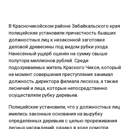
ОБРАБОТКА ДРЕВЕСИНЫ
ЦИФРОВАЯ СРЕДА
РУБРИКИ
В Красночикойском районе Забайкальского края
БИОЭНЕРГЕТИКА
полицейские установили причастность бывших
ТЕМАТИЧЕСКИЕ ПРОЕКТЫ
ЛЕСОВОССТАНОВЛЕНИЕ И ЗАЩИТА
должностных лиц к незаконной заготовке
деловой древесины под видом рубки ухода.
ЛОГИСТИКА
Нанесённый ущерб оценён на сумму свыше
ПОДБОРКИ СТАТЕЙ
ПРОИЗВОДСТВО ДРЕВЕСНЫХ ПЛИТ
полутора миллионов рублей. Среди
подозреваемых житель Красного Чикоя, который
ЦБП
на момент совершения преступления занимал
должность директора филиала лесхоза, а также
КОМПЛЕКСНАЯ ПЕРЕРАБОТКА
лесничий и лица, которые непосредственно
осуществляли рубку деревьев.
ЛЕСОПИЛЕНИЕ
Полицейские установили, что у должностных лиц
ДЕРЕВЯННОЕ ДОМОСТРОЕНИЕ
имелись законные основания на вырубку
БЕЗОПАСНОЕ ПРОИЗВОДСТВО
определённых деревьев с целью прореживания
лесных насаждений, однако в ходе осмотра
СОРТИРОВКА ДРЕВЕСИНЫ