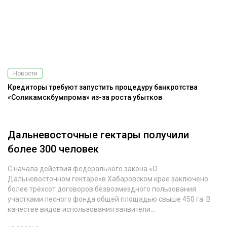
Новости
Кредиторы требуют запустить процедуру банкротства
«Соликамскбумпрома» из-за роста убытков
Дальневосточные гектары получили
более 300 человек
С начала действия федерального закона «О
Дальневосточном гектаре»в Хабаровском крае заключено
более трёхсот договоров безвозмездного пользования
участками лесного фонда общей площадью свыше 450 га. В
качестве видов использования заявители...