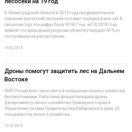
лесосеки на 19 год
СУШКА ДРЕВЕСИНЫ
В Ленинградской области в 2019 году предварительное
освоение расчётной лесосеки составит порядка 6 млн. м3. В
МЕБЕЛЬНОЕ ПРОИЗВОДСТВО
прошлом году эта цифра была 9518,7 тыс. м3. В 2018 году
комитет по природным ресурсам области утвердил 40 % от
поступивших на рассмотрение...
14.02.2019
Дроны помогут защитить лес на Дальнем
Востоке
WWF России внёс свою лепту в оснащении лесного хозяйства
беспилотниками. Работники фонда передали дроны
Департаменту лесного хозяйства Приморского края и
Управлению лесами Правительства Хабаровского края. 25
специалистов лесного хозяйства...
13.02.2019