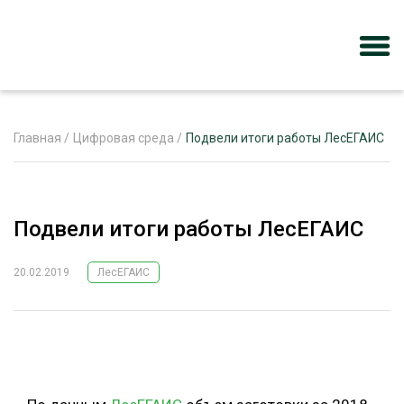
Главная
/
Цифровая среда
/
Подвели итоги работы ЛесЕГАИС
ЖУРНАЛ «ЛЕСНОЙ КОМПЛЕКС»
Подвели итоги работы ЛесЕГАИС
О ПРОЕКТЕ
РЕКЛАМОДАТЕЛЯМ
20.02.2019
ЛесЕГАИС
ЛЕСНОЕ ХОЗЯЙСТВО
ЭКСПЕРТНОЕ МНЕНИЕ
ЛЕСОЗАГОТОВКА