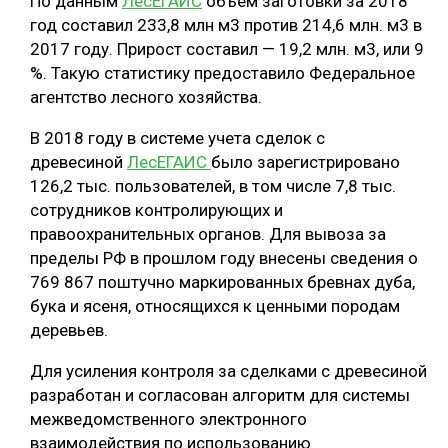
По данным
ЛесЕГАИС
объем заготовки за 2018
год составил 233,8 млн м3 против 214,6 млн. м3 в
ОБРАБОТКА ДРЕВЕСИНЫ
2017 году. Прирост составил — 19,2 млн. м3, или 9
ЦИФРОВАЯ СРЕДА
РУБРИКИ
%. Такую статистику предоставило Федеральное
агентство лесного хозяйства.
БИОЭНЕРГЕТИКА
ТЕМАТИЧЕСКИЕ ПРОЕКТЫ
ЛЕСОВОССТАНОВЛЕНИЕ И ЗАЩИТА
В 2018 году в системе учета сделок с
древесиной
ЛесЕГАИС
было зарегистрировано
ЛОГИСТИКА
126,2 тыс. пользователей, в том числе 7,8 тыс.
ПОДБОРКИ СТАТЕЙ
ПРОИЗВОДСТВО ДРЕВЕСНЫХ ПЛИТ
сотрудников контролирующих и
правоохранительных органов. Для вывоза за
ЦБП
пределы РФ в прошлом году внесены сведения о
769 867 поштучно маркированных бревнах дуба,
КОМПЛЕКСНАЯ ПЕРЕРАБОТКА
бука и ясеня, относящихся к ценными породам
деревьев.
ЛЕСОПИЛЕНИЕ
Для усиления контроля за сделками с древесиной
ДЕРЕВЯННОЕ ДОМОСТРОЕНИЕ
разработан и согласован алгоритм для системы
БЕЗОПАСНОЕ ПРОИЗВОДСТВО
межведомственного электронного
взаимодействия по использованию
СОРТИРОВКА ДРЕВЕСИНЫ