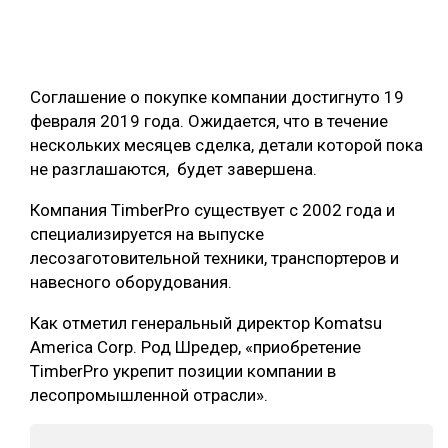
ОБРАБОТКА ДРЕВЕСИНЫ
ЦИФРОВАЯ СРЕДА
РУБРИКИ
Соглашение о покупке компании достигнуто 19
БИОЭНЕРГЕТИКА
февраля 2019 года. Ожидается, что в течение
ТЕМАТИЧЕСКИЕ ПРОЕКТЫ
ЛЕСОВОССТАНОВЛЕНИЕ И ЗАЩИТА
нескольких месяцев сделка, детали которой пока
не разглашаются, будет завершена.
ЛОГИСТИКА
ПОДБОРКИ СТАТЕЙ
ПРОИЗВОДСТВО ДРЕВЕСНЫХ ПЛИТ
Компания TimberPro существует с 2002 года и
специализируется на выпуске
ЦБП
лесозаготовительной техники, транспортеров и
навесного оборудования.
КОМПЛЕКСНАЯ ПЕРЕРАБОТКА
Как отметил генеральный директор Komatsu
ЛЕСОПИЛЕНИЕ
America Corp. Род Шредер, «приобретение
TimberPro укрепит позиции компании в
ДЕРЕВЯННОЕ ДОМОСТРОЕНИЕ
лесопромышленной отрасли».
БЕЗОПАСНОЕ ПРОИЗВОДСТВО
СОРТИРОВКА ДРЕВЕСИНЫ