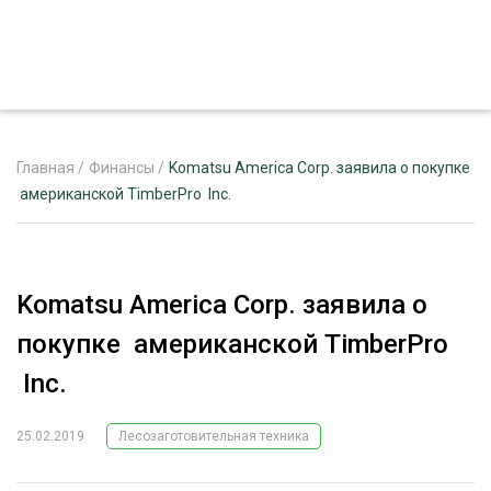
Главная
/
Финансы
/
Komatsu America Corp. заявила о покупке
американской TimberPro Inc.
ЖУРНАЛ «ЛЕСНОЙ КОМПЛЕКС»
О ПРОЕКТЕ
Komatsu America Corp. заявила о
РЕКЛАМОДАТЕЛЯМ
покупке американской TimberPro
Inc.
25.02.2019
Лесозаготовительная техника
ЛЕСНОЕ ХОЗЯЙСТВО
ЭКСПЕРТНОЕ МНЕНИЕ
ЛЕСОЗАГОТОВКА