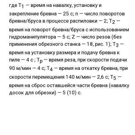
где Т
— время на навалку, установку и
1
закрепление бревна — 25 с; n — число поворотов
бревна/бруса в процессе распиловки — 2; Т
—
2
время на поворот бревна/бруса с использованием
гидроманипулятора — 5 с; Z — число резов (без
применения обрезного станка — 18, рис. 1); Т
—
3
время на установку размера и подачу бревна к
пиле — 4 с ; Т
— время реза, при скорости подачи
p
90 м/мин — 4 с; Т
— время на откатку бревна, при
4
скорости перемещения 140 м/мин — 2,6 с; Т
—
5
время на сброс оставшейся части бревна (навалку
досок для обрезки) — 5 (10) с.