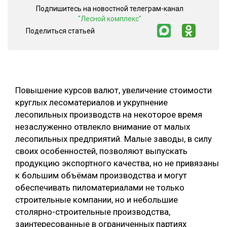
Подпишитесь на новостной телеграм-канал
ОБРАБОТКА ДРЕВЕСИНЫ
"Лесной комплекс"
Поделиться статьей
ЦИФРОВАЯ СРЕДА
РУБРИКИ
БИОЭНЕРГЕТИКА
ТЕМАТИЧЕСКИЕ ПРОЕКТЫ
ЛЕСОВОССТАНОВЛЕНИЕ И ЗАЩИТА
ЛОГИСТИКА
Повышение курсов валют, увеличение стоимости
ПОДБОРКИ СТАТЕЙ
круглых лесоматериалов и укрупнение
ПРОИЗВОДСТВО ДРЕВЕСНЫХ ПЛИТ
лесопильных производств на некоторое время
ЦБП
незаслуженно отвлекло внимание от малых
лесопильных предприятий. Малые заводы, в силу
своих особенностей, позволяют выпускать
КОМПЛЕКСНАЯ ПЕРЕРАБОТКА
продукцию экспортного качества, но не привязаны
ЛЕСОПИЛЕНИЕ
к большим объёмам производства и могут
обеспечивать пиломатериалами не только
ДЕРЕВЯННОЕ ДОМОСТРОЕНИЕ
строительные компании, но и небольшие
БЕЗОПАСНОЕ ПРОИЗВОДСТВО
столярно-строительные производства,
заинтересованные в ограниченных партиях
СОРТИРОВКА ДРЕВЕСИНЫ