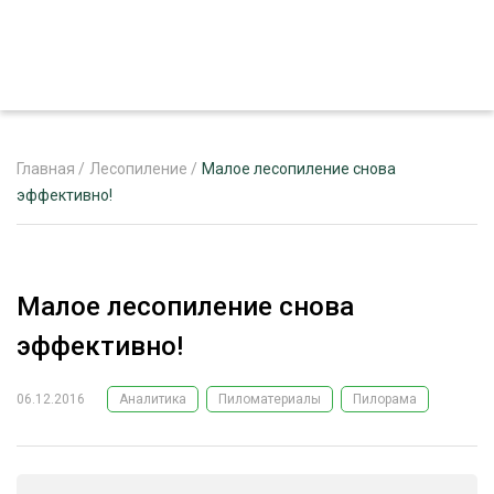
Главная
/
Лесопиление
/
Малое лесопиление снова
эффективно!
ЖУРНАЛ «ЛЕСНОЙ КОМПЛЕКС»
О ПРОЕКТЕ
Малое лесопиление снова
РЕКЛАМОДАТЕЛЯМ
эффективно!
06.12.2016
Аналитика
Пиломатериалы
Пилорама
ЛЕСНОЕ ХОЗЯЙСТВО
ЭКСПЕРТНОЕ МНЕНИЕ
ЛЕСОЗАГОТОВКА