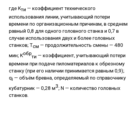
где К
— коэффициент технического
ти
использования линии, учитывающий потери
времени по организационным причинам, в среднем
равный 0,8 для одного головного станка и 0,7 в
случае использования двух и более головных
станков; Т
— продолжительность смены — 480
см
обр
мин; К
— коэффициент, учитывающий потери
ти
времени при подаче пиломатериалов к обрезному
станку (при его наличии принимается равным 0,9);
q
— объём бревна, определяемый по справочнику
i
3
кубатурник — 0,28 м
; N — количество головных
станков.