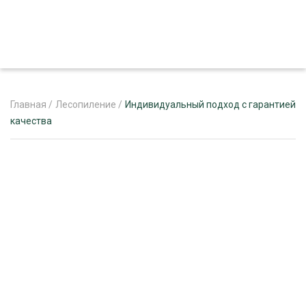
Главная
/
Лесопиление
/
Индивидуальный подход с гарантией
качества
ЖУРНАЛ «ЛЕСНОЙ КОМПЛЕКС»
О ПРОЕКТЕ
РЕКЛАМОДАТЕЛЯМ
ЛЕСНОЕ ХОЗЯЙСТВО
ЭКСПЕРТНОЕ МНЕНИЕ
ЛЕСОЗАГОТОВКА