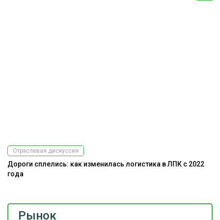
Отраслевая дискуссия
Дороги сплелись: как изменилась логистика в ЛПК с 2022
А
года
Рынок