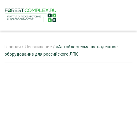
Главная
/
Лесопиление
/
«Алтайлестехмаш»: надёжное
оборудование для российского ЛПК
ЖУРНАЛ «ЛЕСНОЙ КОМПЛЕКС»
О ПРОЕКТЕ
РЕКЛАМОДАТЕЛЯМ
ЛЕСНОЕ ХОЗЯЙСТВО
ЭКСПЕРТНОЕ МНЕНИЕ
ЛЕСОЗАГОТОВКА