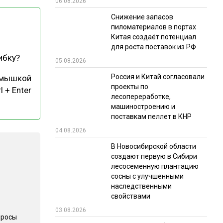
06.08.2026
РЫНКИ СБЫТА
Снижение запасов
пиломатериалов в портах
В УСЛОВИЯХ САНКЦИЙ
Китая создаёт потенциал
для роста поставок из РФ
ибку?
05.08.2026
Россия и Китай согласовали
 мышкой
проекты по
l + Enter
лесопереработке,
машиностроению и
поставкам пеллет в КНР
ИТОГИ МЕРОПРИЯТИЙ
04.08.2026
В Новосибирской области
создают первую в Сибири
лесосеменную плантацию
сосны с улучшенными
наследственными
свойствами
03.08.2026
просы