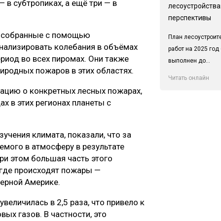
 в субтропиках, а ещё три — в
лесоустройства:
перспективы
, собранные с помощью
План лесоустроит
анализировать колебания в объёмах
работ на 2025 год
риод во всех пиромах. Они также
выполнен до...
иродных пожаров в этих областях.
Читать онлайн
ацию о конкретных лесных пожарах,
х в этих регионах планеты с
учения климата, показали, что за
мого в атмосферу в результате
ри этом большая часть этого
 где происходят пожары —
ерной Америке.
величилась в 2,5 раза, что привело к
ых газов. В частности, это