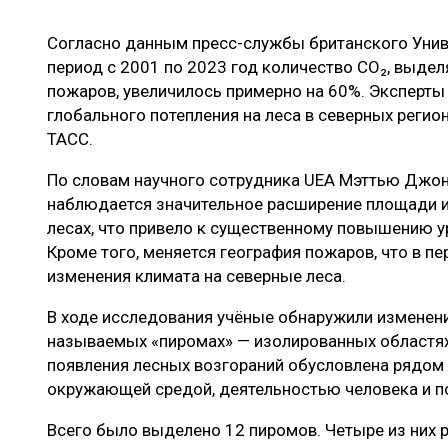
ЛЕСОВОССТАНОВЛЕНИЕ И ЗАЩИТА
СУШКА ДР
Согласно данным пресс-службы британского Униве
ЛОГИСТИКА
МЕБЕЛЬНОЕ 
период с 2001 по 2023 год количество CO₂, выдел
ПРОИЗВОДСТВО ДРЕВЕСНЫХ ПЛИТ
пожаров, увеличилось примерно на 60%. Эксперты
глобального потепления на леса в северных регио
ЦБП
ТАСС.
По словам научного сотрудника UEA Мэттью Джонс
ЭКСПЕРТНОЕ МНЕНИЕ
наблюдается значительное расширение площади и 
лесах, что привело к существенному повышению у
Кроме того, меняется география пожаров, что в п
изменения климата на северные леса.
В ходе исследования учёные обнаружили изменени
называемых «пиромах» — изолированных областях
появления лесных возгораний обусловлена рядом 
окружающей средой, деятельностью человека и п
Всего было выделено 12 пиромов. Четыре из них 