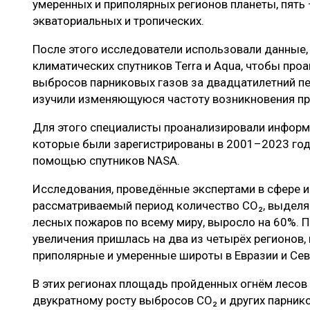
умеренных и приполярных регионов планеты, пять —
экваториальных и тропических.
После этого исследователи использовали данные
климатических спутников Terra и Aqua, чтобы про
выбросов парниковых газов за двадцатилетний пе
изучили изменяющуюся частоту возникновения пр
Для этого специалисты проанализировали информ
которые были зарегистрированы в 2001–2023 года
помощью спутников NASA.
Исследования, проведённые экспертами в сфере из
рассматриваемый период количество CO₂, выделяе
лесных пожаров по всему миру, выросло на 60%. П
увеличения пришлась на два из четырёх регионов,
приполярные и умеренные широты в Евразии и Сев
В этих регионах площадь пройденных огнём лесов у
двукратному росту выбросов CO₂ и других парников