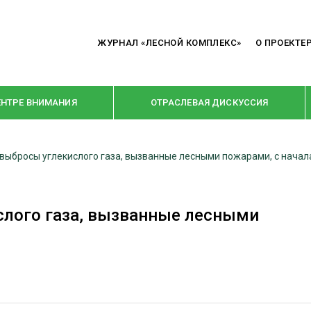
ЖУРНАЛ «ЛЕСНОЙ КОМПЛЕКС»
О ПРОЕКТЕ
ЕНТРЕ ВНИМАНИЯ
ОТРАСЛЕВАЯ ДИСКУССИЯ
 выбросы углекислого газа, вызванные лесными пожарами, с начал
РУБРИКИ
Я ПЕРЕРАБОТКА
НОВОСТИ
слого газа, вызванные лесными
Е
КРУПНЫМ ПЛАНОМ
ОЕ ДОМОСТРОЕНИЕ
ВЗГЛЯД ИЗНУТРИ
 ПРОИЗВОДСТВО
В ЦЕНТРЕ ВНИМАНИЯ
 ДРЕВЕСИНЫ
ПРЕДПРИЯТИЯ ЛПК