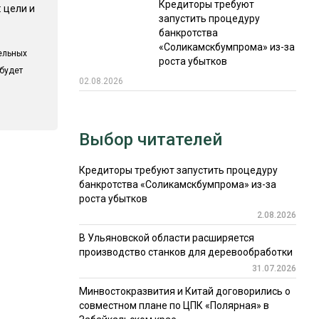
Кредиторы требуют
 цели и
запустить процедуру
банкротства
«Соликамскбумпрома» из-за
ельных
роста убытков
 будет
02.08.2026
Выбор читателей
Кредиторы требуют запустить процедуру
банкротства «Соликамскбумпрома» из-за
роста убытков
2.08.2026
В Ульяновской области расширяется
производство станков для деревообработки
31.07.2026
Минвостокразвития и Китай договорились о
совместном плане по ЦПК «Полярная» в