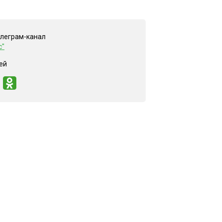
елеграм-канал
с"
ей