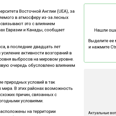
ЕВЕСИНЫ
РЫНОК
рситета Восточной Англии (UEA), за
ПРОИЗВОДСТВО
ТЕХНОЛОГИИ
яемого в атмосферу из-за лесных
ОТРАСЛЕВАЯ ДИСКУССИЯ
 связывают это с влиянием
нах Евразии и Канады, сообщает
Нашли ош
Выделите ее
а, в последние двадцать лет
и нажмите Ctr
усиление активности возгораний в
ровня выбросов на мировом уровне.
КАЛЕНДАРЬ ВЫСТАВОК
ервую очередь обусловлено влиянием
е природных условий в так
 мира. В этих районах возможность
схожих причин, связанных с
огодными условиями.
расположены на территории
Актуальные во