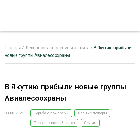
Главная
/
Лесовосстановление и защита
/
В Якутию прибыли
новые группы Авиалесоохраны
ЖУРНАЛ «ЛЕСНОЙ КОМПЛЕКС»
О ПРОЕКТЕ
В Якутию прибыли новые группы
РЕКЛАМОДАТЕЛЯМ
Авиалесоохраны
08.08.2021
Борьба с пожарами
Лесные пожары
Пожароопасный сезон
Якутия
ЛЕСНОЕ ХОЗЯЙСТВО
ЭКСПЕРТНОЕ МНЕНИЕ
ЛЕСОЗАГОТОВКА