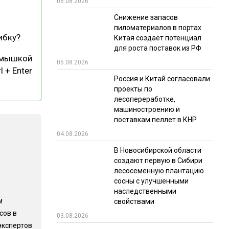
06.08.2026
РЫНКИ СБЫТА
Снижение запасов
пиломатериалов в портах
В УСЛОВИЯХ САНКЦИЙ
ибку?
Китая создаёт потенциал
для роста поставок из РФ
 мышкой
05.08.2026
l + Enter
Россия и Китай согласовали
проекты по
лесопереработке,
машиностроению и
поставкам пеллет в КНР
ИТОГИ МЕРОПРИЯТИЙ
04.08.2026
В Новосибирской области
создают первую в Сибири
лесосеменную плантацию
сосны с улучшенными
наследственными
м
свойствами
сов в
03.08.2026
экспертов