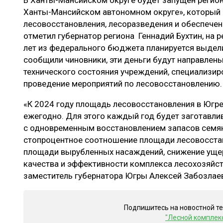
В Ханты-Мансийском округе будет запущен регион
ЛЕСОВОССТАНОВЛЕНИЕ И ЗАЩИТА
СУШКА ДР
Ханты-Мансийском автономном округе», который
лесовосстановления, лесоразведения и обеспечен
ЛОГИСТИКА
МЕБЕЛЬНОЕ 
отметил губернатор региона Геннадий Бухтин, на р
ПРОИЗВОДСТВО ДРЕВЕСНЫХ ПЛИТ
лет из федерального бюджета планируется выдели
сообщили чиновники, эти деньги будут направлен
ЦБП
технического состояния учреждений, специализир
проведение мероприятий по лесовосстановлению.
ЭКСПЕРТНОЕ МНЕНИЕ
«К 2024 году площадь лесовосстановления в Югре
ежегодно. Для этого каждый год будет заготавлив
с одновременным восстановлением запасов семян
стопроцентное соотношение площади лесовосстан
площади вырубленных насаждений, снижение уще
качества и эффективности комплекса лесохозяйст
заместитель губернатора Югры Алексей Забозлае
Подпишитесь на новостной т
"Лесной комплек