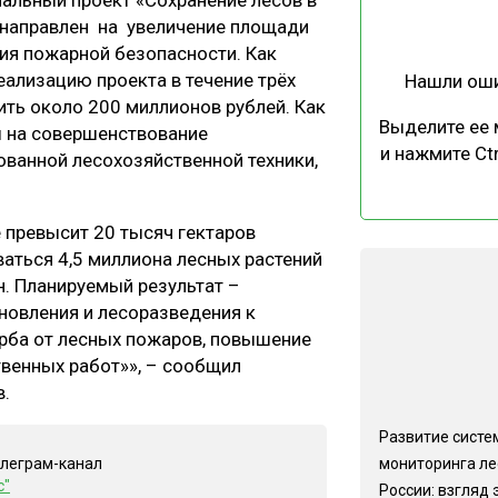
альный проект «Сохранение лесов в
ЕВЕСИНЫ
РЫНОК
 направлен на увеличение площади
ия пожарной безопасности. Как
ПРОИЗВОДСТВО
ТЕХНОЛОГИИ
еализацию проекта в течение трёх
Нашли ош
ОТРАСЛЕВАЯ ДИСКУССИЯ
ть около 200 миллионов рублей. Как
Выделите ее
ы на совершенствование
и нажмите Ctr
ованной лесохозяйственной техники,
 превысит 20 тысяч гектаров
аться 4,5 миллиона лесных растений
КАЛЕНДАРЬ ВЫСТАВОК
. Планируемый результат –
овления и лесоразведения к
рба от лесных пожаров, повышение
венных работ»», – сообщил
в.
Развитие систе
мониторинга ле
елеграм-канал
с"
России: взгляд 